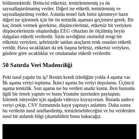
bölünmektedir. Birincisi etiketsiz, temizlenmemiş ya da
sayısallaştırılmamış veriler. Diğeri ise etiketli, temizlenmiş ve
sayısallaştırılmış veriler. Aslında temel fark birisi işlenmeye hazır
diğeri ise işlenmek için bir ön temizlik aşaması geçirmesi gerek. Bir
kaç örnek vermek gerekirse, düşüncelerimiz, etiketsiz bir veriyken
düşüncelerinizin oluşturduğu EEG cihazları ile ölçülmüş beyin
dalgaları etiketli verilerdir. Sizin sevdiğiniz otomobil rengi bir
etiketsiz veriyken, şehrinizde satılan araçların renk oranları etiketli
veridir. Hava sıcaklıkları da tek başına belirsiz, etiketsiz veriyken,
günlere göre sıcaklıklar ve ortalamalar etiketli verilerdir.
50 Satırda Veri Madenciliği
Peki nasıl yapılır bu iş? Benim kendi izlediğim yolda 4 aşama var.
İlk aşama veriyi toplama. İkinci aşama bu veriyi depolama. Üçüncü
aşama temizlik. Son aşama ise bu verileri analiz kısmı. Ben bununla
ilgili bir örnek yaptım ve bunu Youtube üzerinden paylaştım.
İzlemek isteyenler için aşağıda videoyu koyuyorum. Burada sadece
veriyi çekip, CSV formatında kayıt yapmayı anlattım. Daha sonra
bu verilerin nasıl sınıflandırılıp, temizlenebileceğini ve bu verilerden
nasıl bir anlamlı bilgi çıkartabiliriz buna bakacağız.