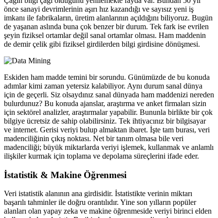
Çağın bilgi çağı olduğunu yenilemekte fayda var. Bundan 50 yıl
önce sanayi devrimlerinin aşırı hız kazandığı ve sayısız yeni iş
imkanı ile fabrikaların, üretim alanlarının açıldığını biliyoruz. Bugün
de yaşanan aslında buna çok benzer bir durum. Tek fark ise evrilen
şeyin fiziksel ortamlar değil sanal ortamlar olması. Ham maddenin
de demir çelik gibi fiziksel girdilerden bilgi girdisine dönüşmesi.
Eskiden ham madde temini bir sorundu. Günümüzde de bu konuda
adımlar kimi zaman yetersiz kalabiliyor. Aynı durum sanal dünya
için de geçerli. Siz olsaydınız sanal dünyada ham maddenizi nereden
bulurdunuz? Bu konuda ajanslar, araştırma ve anket firmaları sizin
için sektörel analizler, araştırmalar yapabilir. Bununla birlikte bir çok
bilgiye ücretsiz de sahip olabilirsiniz. Tek ihtiyacınız bir bilgisayar
ve internet. Gerisi veriyi bulup almaktan ibaret. İşte tam burası, veri
madenciliğinin çıkış noktası. Net bir tanım olmasa bile veri
madenciliği; büyük miktarlarda veriyi işlemek, kullanmak ve anlamlı
ilişkiler kurmak için toplama ve depolama süreçlerini ifade eder.
İstatistik & Makine Öğrenmesi
Veri istatistik alanının ana girdisidir. İstatistikte verinin miktarı
başarılı tahminler ile doğru orantılıdır. Yine son yılların popüler
alanları olan yapay zeka ve makine öğrenmeside veriyi birinci elden