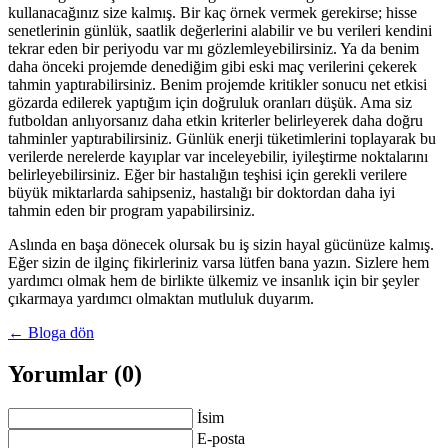
kullanacağınız size kalmış. Bir kaç örnek vermek gerekirse; hisse
senetlerinin günlük, saatlik değerlerini alabilir ve bu verileri kendini
tekrar eden bir periyodu var mı gözlemleyebilirsiniz. Ya da benim
daha önceki projemde denediğim gibi eski maç verilerini çekerek
tahmin yaptırabilirsiniz. Benim projemde kritikler sonucu net etkisi
gözarda edilerek yaptığım için doğruluk oranları düşük. Ama siz
futboldan anlıyorsanız daha etkin kriterler belirleyerek daha doğru
tahminler yaptırabilirsiniz. Günlük enerji tüketimlerini toplayarak bu
verilerde nerelerde kayıplar var inceleyebilir, iyileştirme noktalarını
belirleyebilirsiniz. Eğer bir hastalığın teşhisi için gerekli verilere
büyük miktarlarda sahipseniz, hastalığı bir doktordan daha iyi
tahmin eden bir program yapabilirsiniz.
Aslında en başa dönecek olursak bu iş sizin hayal gücünüze kalmış.
Eğer sizin de ilginç fikirleriniz varsa lütfen bana yazın. Sizlere hem
yardımcı olmak hem de birlikte ülkemiz ve insanlık için bir şeyler
çıkarmaya yardımcı olmaktan mutluluk duyarım.
← Bloga dön
Yorumlar (0)
İsim
E-posta