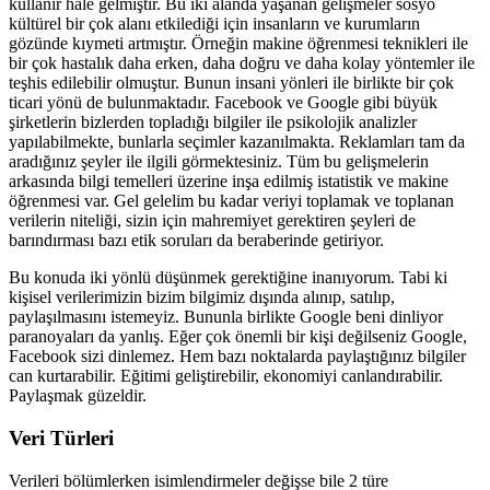
kullanır hale gelmiştir. Bu iki alanda yaşanan gelişmeler sosyo
kültürel bir çok alanı etkilediği için insanların ve kurumların
gözünde kıymeti artmıştır. Örneğin makine öğrenmesi teknikleri ile
bir çok hastalık daha erken, daha doğru ve daha kolay yöntemler ile
teşhis edilebilir olmuştur. Bunun insani yönleri ile birlikte bir çok
ticari yönü de bulunmaktadır. Facebook ve Google gibi büyük
şirketlerin bizlerden topladığı bilgiler ile psikolojik analizler
yapılabilmekte, bunlarla seçimler kazanılmakta. Reklamları tam da
aradığınız şeyler ile ilgili görmektesiniz. Tüm bu gelişmelerin
arkasında bilgi temelleri üzerine inşa edilmiş istatistik ve makine
öğrenmesi var. Gel gelelim bu kadar veriyi toplamak ve toplanan
verilerin niteliği, sizin için mahremiyet gerektiren şeyleri de
barındırması bazı etik soruları da beraberinde getiriyor.
Bu konuda iki yönlü düşünmek gerektiğine inanıyorum. Tabi ki
kişisel verilerimizin bizim bilgimiz dışında alınıp, satılıp,
paylaşılmasını istemeyiz. Bununla birlikte Google beni dinliyor
paranoyaları da yanlış. Eğer çok önemli bir kişi değilseniz Google,
Facebook sizi dinlemez. Hem bazı noktalarda paylaştığınız bilgiler
can kurtarabilir. Eğitimi geliştirebilir, ekonomiyi canlandırabilir.
Paylaşmak güzeldir.
Veri Türleri
Verileri bölümlerken isimlendirmeler değişse bile 2 türe