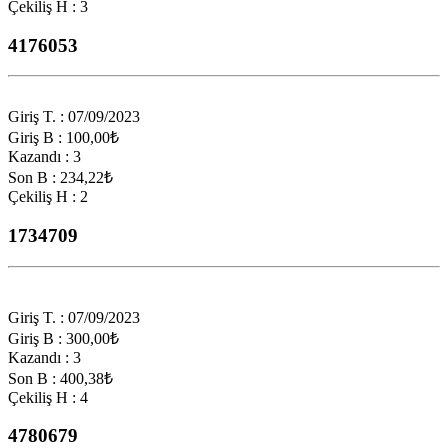
Çekiliş H : 3
4176053
Giriş T. : 07/09/2023
Giriş B : 100,00₺
Kazandı : 3
Son B : 234,22₺
Çekiliş H : 2
1734709
Giriş T. : 07/09/2023
Giriş B : 300,00₺
Kazandı : 3
Son B : 400,38₺
Çekiliş H : 4
4780679