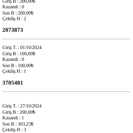
Giriş B : 200,00₺
Kazandı : 0
Son B : 200,00₺
Çekiliş H : 2
2073873
Giriş T. : 01/10/2024
Giriş B : 100,00₺
Kazandı : 0
Son B : 100,00₺
Çekiliş H : 1
3705481
Giriş T. : 27/10/2024
Giriş B : 200,00₺
Kazandı : 1
Son B : 303,25₺
Çekiliş H : 3