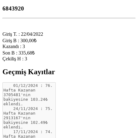
6843920
Giriş T. : 22/04/2022
Giriş B : 300,00₺
Kazandı : 3
Son B : 335,68₺
Çekiliş H : 3
Geçmiş Kayıtlar