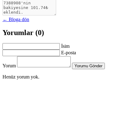
← Bloga dön
Yorumlar (0)
İsim
E-posta
Yorum
Yorumu Gönder
Henüz yorum yok.