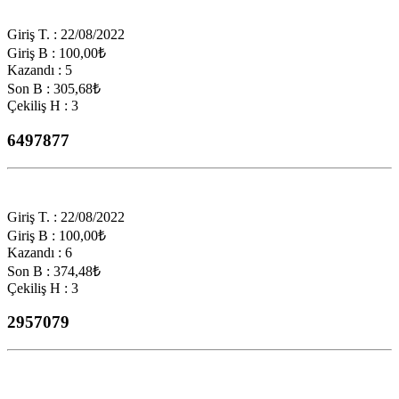
Giriş T. : 22/08/2022
Giriş B : 100,00₺
Kazandı : 5
Son B : 305,68₺
Çekiliş H : 3
6497877
Giriş T. : 22/08/2022
Giriş B : 100,00₺
Kazandı : 6
Son B : 374,48₺
Çekiliş H : 3
2957079