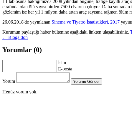
T1 tablosuna baktığımızda 2008 yılından bugüne, trafiğe kayıtlı araç 
etrafında olan ölü sayısı birden 7500 civarına çıkıyor. Daha sonradan fa
gözlemim ise her yıl 1 milyon daha artan araç sayısına rağmen ölüm mi
26.06.2018'de yayınlanan
Sinema ve Tiyatro İstatistikleri, 2017
yayını
Kurumun paylaştığı haber bültenine aşağıdaki linkten ulaşabilirsiniz.
← Bloga dön
Yorumlar (0)
İsim
E-posta
Yorum
Yorumu Gönder
Henüz yorum yok.