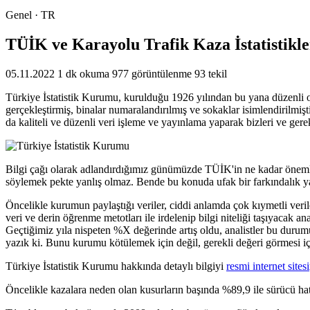
Genel · TR
TÜİK ve Karayolu Trafik Kaza İstatistikle
05.11.2022
1 dk okuma
977 görüntülenme
93 tekil
Türkiye İstatistik Kurumu, kurulduğu 1926 yılından bu yana düzenli ola
gerçekleştirmiş, binalar numaralandırılmış ve sokaklar isimlendirilmiş
da kaliteli ve düzenli veri işleme ve yayınlama yaparak bizleri ve gere
Bilgi çağı olarak adlandırdığımız günümüzde TÜİK'in ne kadar önemli
söylemek pekte yanlış olmaz. Bende bu konuda ufak bir farkındalık 
Öncelikle kurumun paylaştığı veriler, ciddi anlamda çok kıymetli veri
veri ve derin öğrenme metotları ile irdelenip bilgi niteliği taşıyacak an
Geçtiğimiz yıla nispeten %X değerinde artış oldu, analistler bu durum
yazık ki. Bunu kurumu kötülemek için değil, gerekli değeri görmesi içi
Türkiye İstatistik Kurumu hakkında detaylı bilgiyi
resmi internet sitesi
Öncelikle kazalara neden olan kusurların başında %89,9 ile sürücü hata