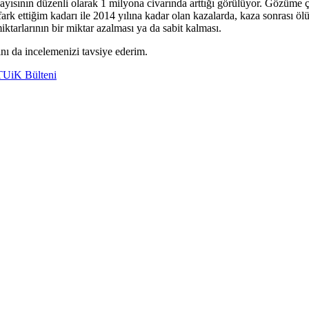
sayısının düzenli olarak 1 milyona civarında arttığı görülüyor. Gözüme 
rk ettiğim kadarı ile 2014 yılına kadar olan kazalarda, kaza sonrası ölüm
ktarlarının bir miktar azalması ya da sabit kalması.
nı da incelemenizi tavsiye ederim.
TUiK Bülteni