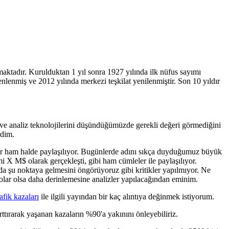
maktadır. Kurulduktan 1 yıl sonra 1927 yılında ilk nüfus sayımı
nlenmiş ve 2012 yılında merkezi teşkilat yenilenmiştir. Son 10 yıldır
e analiz teknolojilerini düşündüğümüzde gerekli değeri görmediğini
rdim.
riler ham halde paylaşılıyor. Bugünlerde adını sıkça duyduğumuz büyük
acmi X M$ olarak gerçekleşti, gibi ham cümleler ile paylaşılıyor.
lda şu noktaya gelmesini öngörüyoruz gibi kritikler yapılmıyor. Ne
drolar olsa daha derinlemesine analizler yapılacağından eminim.
rafik kazaları
ile ilgili yayından bir kaç alıntıya değinmek istiyorum.
rttırarak yaşanan kazaların %90'a yakınını önleyebiliriz.