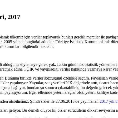
ri, 2017
rak ülkemiz için veriler toplayarak bunları gerekli merciler ile paylaş
tir. 2005 yılında bugünkü adı olan Türkiye İstatistik Kurumu olarak düze
kli kurumları bilgilendirmektedir.
 olduğunu söylemeye gerek yok. Lakin günümüz istatistik yöntemleri v
yaratmak adına TÜİK ve yayınladığı veriler hakkında yazmaya karar ve
ler. Bununla birlikte veriler sözcüğünü özellikle seçtim. Paylaşılan ve
alizler yapılmıyor. Yayınlar, satış verileri %X değerinde arttı, ticaret h
u şuna bağlıyor, bundan şu sonucu çıkartabiliriz, bu değerin gelecek yı
n paylaşıyorum. Eğer ellerinde yeterli araçlar olsa, yeterli kalifiye ka
nden alabilirsiniz. Şimdi sizler ile 27.06.2018'de yayınlanan
2017 yılı t
ları geliyor. Bu demek oluyor ki, bizler sürücülerin dikkat seviyesini a