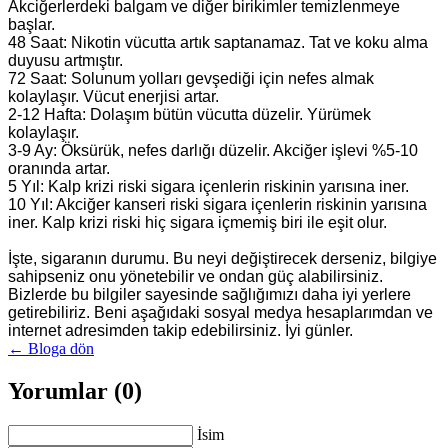
Akciğerlerdeki balgam ve diğer birikimler temizlenmeye
başlar.
48 Saat: Nikotin vücutta artık saptanamaz. Tat ve koku alma
duyusu artmıştır.
72 Saat: Solunum yolları gevşediği için nefes almak
kolaylaşır. Vücut enerjisi artar.
2-12 Hafta: Dolaşım bütün vücutta düzelir. Yürümek
kolaylaşır.
3-9 Ay: Öksürük, nefes darlığı düzelir. Akciğer işlevi %5-10
oranında artar.
5 Yıl: Kalp krizi riski sigara içenlerin riskinin yarısına iner.
10 Yıl: Akciğer kanseri riski sigara içenlerin riskinin yarısına
iner. Kalp krizi riski hiç sigara içmemiş biri ile eşit olur.
İşte, sigaranın durumu. Bu neyi değiştirecek derseniz, bilgiye
sahipseniz onu yönetebilir ve ondan güç alabilirsiniz.
Bizlerde bu bilgiler sayesinde sağlığımızı daha iyi yerlere
getirebiliriz. Beni aşağıdaki sosyal medya hesaplarımdan ve
internet adresimden takip edebilirsiniz. İyi günler.
← Bloga dön
Yorumlar (0)
İsim