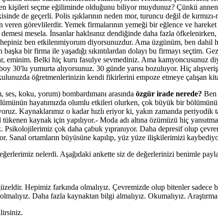
eyen kişileri seçme eğiliminde olduğunu biliyor muydunuz? Çünkü anneni
işkisinde de geçerli. Polis ışıklarının neden mor, turuncu değil de kır
en veren görevlilerdir. Yemek firmalarının yemeği bir eğlence ve hareket
" demesi mesela. İnsanlar haklısınız dendiğinde daha fazla öfkelenirken,
hepiniz ben etkilenmiyorum diyorsunuzdur. Ama üzgünüm, ben dahil h
başka bir firma ile yaşadığı sıkıntılardan dolayı bu firmayı seçtim. Gezd
dırlar, eminim. Belki hiç kuru fasulye sevmediniz. Ama kamyoncusunuz di
 30'lu yumurta alıyorsunuz. 30 günde yarısı bozuluyor. Hiç alışveriş m
lunuzda öğretmenlerinizin kendi fikirlerini empoze etmeye çalışan kit
sim, ses, koku, yorum) bombardımanı arasında
özgür irade nerede?
Ben 
ölümünün hayatımızda olumlu etkileri olurken, çok büyük bir bölümünün d
oruz. Kaynaklarımız o kadar hızlı eriyor ki, yakın zamanda periyodik ta
 tükenen kaynak için yapılıyor.- Moda adı altına özümüzü hiç yansıtmaya
. Psikolojilerimiz çok daha çabuk yıpranıyor. Daha depresif olup çevrem
klüyor. Sanal ortamların büyüsüne kapılıp, yüz yüze ilişkilerimizi kaybed
ğerlerimiz nelerdi. Aşağıdaki ankette siz de değerlerinizi benimle payl
ldir. Hepimiz farkında olmalıyız. Çevremizde olup bitenler sadece bil
lmalıyız. Daha fazla kaynaktan bilgi almalıyız. Okumalıyız. Araştırmal
irsiniz.