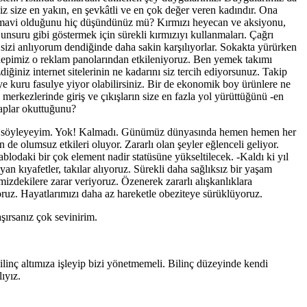
z size en yakın, en şevkâtli ve en çok değer veren kadındır. Ona
mızı-mavi olduğunu hiç düşündünüz mü? Kırmızı heyecan ve aksiyonu,
 unsuru gibi göstermek için sürekli kırmızıyı kullanmaları. Çağrı
 sizi anlıyorum dendiğinde daha sakin karşılıyorlar. Sokakta yürürken
epimiz o reklam panolarından etkileniyoruz. Ben yemek takımı
iğiniz internet sitelerinin ne kadarını siz tercih ediyorsunuz. Takip
ye kuru fasulye yiyor olabilirsiniz. Bir de ekonomik boy ürünlere ne
erkezlerinde giriş ve çıkışların size en fazla yol yürüttüğünü -en
aplar okuttuğunu?
söyleyeyim. Yok! Kalmadı. Günümüz dünyasında hemen hemen her
e olumsuz etkileri oluyor. Zararlı olan şeyler eğlenceli geliyor.
blodaki bir çok element nadir statüsüne yükseltilecek. -Kaldı ki yıl
n kıyafetler, takılar alıyoruz. Sürekli daha sağlıksız bir yaşam
izdekilere zarar veriyoruz. Özenerek zararlı alışkanlıklara
iyoruz. Hayatlarımızı daha az hareketle obeziteye sürüklüyoruz.
aşırsanız çok sevinirim.
inç altımıza işleyip bizi yönetmemeli. Bilinç düzeyinde kendi
ıyız.