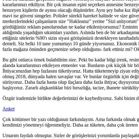
kararlarımızı etkiliyor. Bir çok insanın eşini seçerken annesine benz
benzeyen kişilerin de aynısı olacağı düşünürler. Aynı şey baba kız il
mavi ise güveni simgeler. Polisler sürekli hareket halinde ve size güv
merkezlerindeki çalışanların size "Haklısınız" yerine "Sizi anlıyorum
gördüğünüz reklam panolarından ne kadar etkileniyorsunuz? Eminim 
aldığımda yaşadığım sıkıntıları yazdım. Aslında ben de bir arkadaşımın 
ettiğiniz sitelerin %90'ı sizin siyasi görüşünüzü destekleyen tarafta
demeli. Siz belki 10 tane yumurtayı 10 günde yiyorsunuz. Ekonomik boy
fazla mağaza önünden geçmenize sebep olduğunu- fark ettiniz mi? Oku
Bu gibi onlarca örnek bulabilirim size. Peki bu kadar bilgi (renk, re
alanda kararlarımızı etkileyen etmenler var. Bunların çok küçük bir b
İhtiyacımızdan hep fazlasını tüketiyoruz. Hatta tüketemeyip ziyan ediy
olmuş 2018, dünyada halen savaşlar var. Ve bunlar özgürlük için değil
sürüyoruz. Daha fazla hasta olup ilaçlara daha fazla ihtiyaç duyuyoruz
başlıyoruz. Zararlı alışkanlıklar bizi hırsızlığa, tacize, ihanete sürü
Özgür irademizle birlikte değerlerimizi de kaybediyoruz. Sahi bizim de
Anket
Çok kötümser bir yazı olduğunun farkındayım. Ama farkında olmak güze
kendimizi yönetmeyi öğrenmeliyiz. Daha az tüketen, daha çok üreten o
Umarım faydalı olmuştur. Sizler de görüşlerinizi yorumlarda paylaşabil