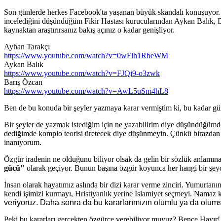
Son günlerde herkes Facebook'ta yaşanan büyük skandalı konuşuyor. 
incelediğini düşündüğüm Fikir Hastası kurucularından Aykan Balık, 
kaynaktan araştırırsanız bakış açınız o kadar genişliyor.
Ayhan Tarakçı
https://www.youtube.com/watch?v=0wFlh1RbeWM
Aykan Balık
https://www.youtube.com/watch?v=FJQi9-o3zwk
Barış Özcan
https://www.youtube.com/watch?v=AwL5uSm4hL8
Ben de bu konuda bir şeyler yazmaya karar vermiştim ki, bu kadar güz
Bir şeyler de yazmak istediğim için ne yazabilirim diye düşündüğümd
dediğimde komplo teorisi üretecek diye düşünmeyin. Çünkü birazdan a
inanıyorum.
Özgür iradenin ne olduğunu biliyor olsak da gelin bir sözlük anlamın
gücü"
olarak geçiyor. Bunun başına özgür koyunca her hangi bir şey
İnsan olarak hayatımız aslında bir dizi karar verme zinciri. Yumurtan
kendi işimizi kurmayı, Hristiyanlık yerine İslamiyet seçmeyi. Namaz kı
veriyoruz. Daha sonra da bu kararlarımızın olumlu ya da olumsu
Peki bu kararları gerçekten özgürce verebiliyor muyuz? Bence Hayır!