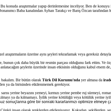
Bu konuda araştırmalar yapıp derinlemesine inceliyor. Ben de konuyu i
Donanımcı Baba kanalından Ayhan Tarakçı ve Barış Özcan tarafından haz
el araştırmaların üzerine aynı şeyleri tekrarlamak veya gereksiz detay
e, bunun çok daha büyük bir resmin parçası olduğunu fark ettim. Ve ö
nlatacağım şeylerin üzerinde insan etkisinin olduğunu kabul etsem de,
a bakalım. Bir bütün olarak
Türk Dil Kurumu'nda
yer almasa da
irad
den ya da birisinden etkilenmemek gerekiyor.
ın sarısı yerine beyazını yemeyi, kırmızı yerine pembe ruj sürmeyi, rom
lmayı ya da kılmamayı. İyilik yerine kötülüğü veya kötülük yerine iyili
z sonuçlarına göre bir sonraki kararlarımızı optimize etmeye ça
 Çünkü insan olarak renklerden etkileniyoruz. Kokudan, şekillerden, se