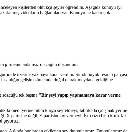
nceleyen kişilerden oldukça şeyler öğrendim. Aşağıda konuyu iyi
ırlanmış videoların bağlantıları var. Konuyu ne kadar çok
lara girmenin anlamsız olacağını düşündüm.
zgür irade üzerine yazmaya karar verdim. Şimdi büyük resmin parçası
 insanlığın gelişim sürecinde doğal olarak meydana geldiğine
e
sözcüğü tek başına
"Bir şeyi yapıp yapmamaya karar verme
antik komedi yerine bilim kurgu seyretmeyi, fabrikada çalışmak yerine
ği. X partisine değil, Y partisine oy vermeyi.
İşin özü hep kararlar
lışıyoruz.
sten. Aslında bunlardan etkilenen şey duygularımız. Duygularımız da