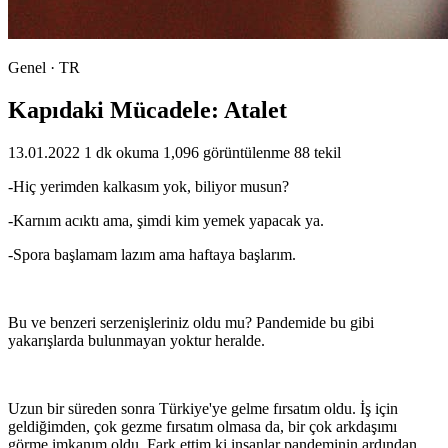
Genel · TR
Kapıdaki Mücadele: Atalet
13.01.2022
1 dk okuma
1,096 görüntülenme
88 tekil
-Hiç yerimden kalkasım yok, biliyor musun?
-Karnım acıktı ama, şimdi kim yemek yapacak ya.
-Spora başlamam lazım ama haftaya başlarım.
Bu ve benzeri serzenişleriniz oldu mu? Pandemide bu gibi
yakarışlarda bulunmayan yoktur heralde.
Uzun bir süreden sonra Türkiye'ye gelme fırsatım oldu. İş için
geldiğimden, çok gezme fırsatım olmasa da, bir çok arkdaşımı
görme imkanım oldu. Fark ettim ki insanlar pandeminin ardından