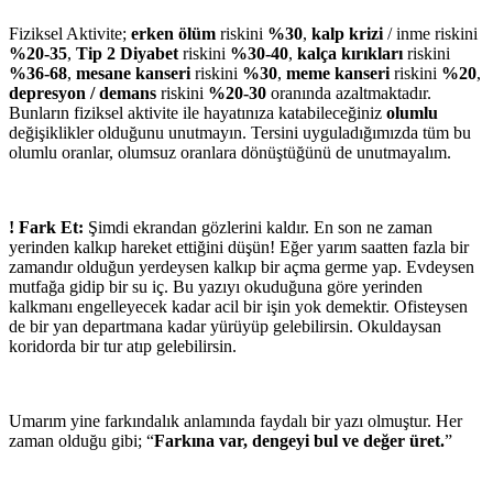
Fiziksel Aktivite;
erken ölüm
riskini
%30
,
kalp krizi
/ inme riskini
%20-35
,
Tip 2 Diyabet
riskini
%30-40
,
kalça kırıkları
riskini
%36-68
,
mesane kanseri
riskini
%30
,
meme kanseri
riskini
%20
,
depresyon / demans
riskini
%20-30
oranında azaltmaktadır.
Bunların fiziksel aktivite ile hayatınıza katabileceğiniz
olumlu
değişiklikler olduğunu unutmayın. Tersini uyguladığımızda tüm bu
olumlu oranlar, olumsuz oranlara dönüştüğünü de unutmayalım.
! Fark Et:
Şimdi ekrandan gözlerini kaldır. En son ne zaman
yerinden kalkıp hareket ettiğini düşün! Eğer yarım saatten fazla bir
zamandır olduğun yerdeysen kalkıp bir açma germe yap. Evdeysen
mutfağa gidip bir su iç. Bu yazıyı okuduğuna göre yerinden
kalkmanı engelleyecek kadar acil bir işin yok demektir. Ofisteysen
de bir yan departmana kadar yürüyüp gelebilirsin. Okuldaysan
koridorda bir tur atıp gelebilirsin.
Umarım yine farkındalık anlamında faydalı bir yazı olmuştur. Her
zaman olduğu gibi; “
Farkına var, dengeyi bul ve değer üret.
”