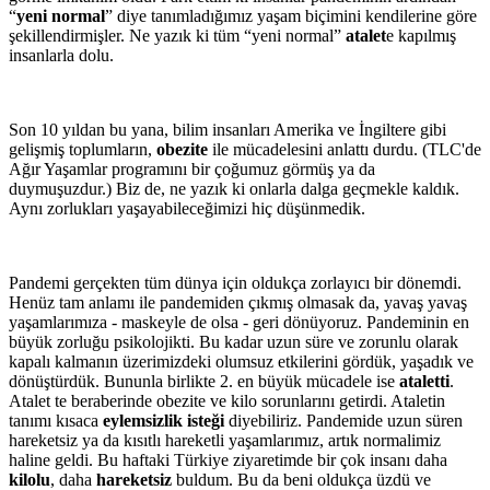
“
yeni normal
” diye tanımladığımız yaşam biçimini kendilerine göre
şekillendirmişler. Ne yazık ki tüm “yeni normal”
atalet
e kapılmış
insanlarla dolu.
Son 10 yıldan bu yana, bilim insanları Amerika ve İngiltere gibi
gelişmiş toplumların,
obezite
ile mücadelesini anlattı durdu. (TLC'de
Ağır Yaşamlar programını bir çoğumuz görmüş ya da
duymuşuzdur.) Biz de, ne yazık ki onlarla dalga geçmekle kaldık.
Aynı zorlukları yaşayabileceğimizi hiç düşünmedik.
Pandemi gerçekten tüm dünya için oldukça zorlayıcı bir dönemdi.
Henüz tam anlamı ile pandemiden çıkmış olmasak da, yavaş yavaş
yaşamlarımıza - maskeyle de olsa - geri dönüyoruz. Pandeminin en
büyük zorluğu psikolojikti. Bu kadar uzun süre ve zorunlu olarak
kapalı kalmanın üzerimizdeki olumsuz etkilerini gördük, yaşadık ve
dönüştürdük. Bununla birlikte 2. en büyük mücadele ise
ataletti
.
Atalet te beraberinde obezite ve kilo sorunlarını getirdi. Ataletin
tanımı kısaca
eylemsizlik isteği
diyebiliriz. Pandemide uzun süren
hareketsiz ya da kısıtlı hareketli yaşamlarımız, artık normalimiz
haline geldi. Bu haftaki Türkiye ziyaretimde bir çok insanı daha
kilolu
, daha
hareketsiz
buldum. Bu da beni oldukça üzdü ve