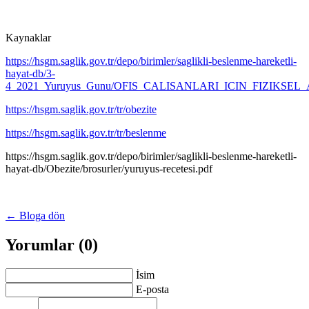
Kaynaklar
https://hsgm.saglik.gov.tr/depo/birimler/saglikli-beslenme-hareketli-
hayat-db/3-
4_2021_Yuruyus_Gunu/OFIS_CALISANLARI_ICIN_FIZIKSEL_
https://hsgm.saglik.gov.tr/tr/obezite
https://hsgm.saglik.gov.tr/tr/beslenme
https://hsgm.saglik.gov.tr/depo/birimler/saglikli-beslenme-hareketli-
hayat-db/Obezite/brosurler/yuruyus-recetesi.pdf
← Bloga dön
Yorumlar (0)
İsim
E-posta