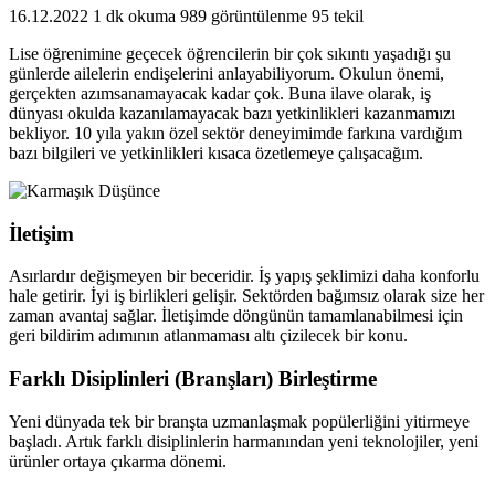
16.12.2022
1 dk okuma
989 görüntülenme
95 tekil
Lise öğrenimine geçecek öğrencilerin bir çok sıkıntı yaşadığı şu
günlerde ailelerin endişelerini anlayabiliyorum. Okulun önemi,
gerçekten azımsanamayacak kadar çok. Buna ilave olarak, iş
dünyası okulda kazanılamayacak bazı yetkinlikleri kazanmamızı
bekliyor. 10 yıla yakın özel sektör deneyimimde farkına vardığım
bazı bilgileri ve yetkinlikleri kısaca özetlemeye çalışacağım.
İletişim
Asırlardır değişmeyen bir beceridir. İş yapış şeklimizi daha konforlu
hale getirir. İyi iş birlikleri gelişir. Sektörden bağımsız olarak size her
zaman avantaj sağlar. İletişimde döngünün tamamlanabilmesi için
geri bildirim adımının atlanmaması altı çizilecek bir konu.
Farklı Disiplinleri (Branşları) Birleştirme
Yeni dünyada tek bir branşta uzmanlaşmak popülerliğini yitirmeye
başladı. Artık farklı disiplinlerin harmanından yeni teknolojiler, yeni
ürünler ortaya çıkarma dönemi.