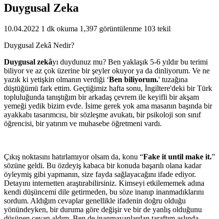
Duygusal Zeka
10.04.2022
1 dk okuma
1,397 görüntülenme
103 tekil
Duygusal Zekâ Nedir?
Duygusal zekâ
yı duydunuz mu? Ben yaklaşık 5-6 yıldır bu terimi
biliyor ve az çok üzerine bir şeyler okuyor ya da dinliyorum. Ve ne
yazık ki yetişkin olmanın verdiği ‘
Ben biliyorum.
' tuzağına
düştüğümü fark ettim. Geçtiğimiz hafta sonu, İngiltere'deki bir Türk
topluluğunda tanıştığım bir arkadaş çevrem ile keyifli bir akşam
yemeği yedik bizim evde. İsime gerek yok ama masanın başında bir
ayakkabı tasarımcısı, bir sözleşme avukatı, bir psikoloji son sınıf
öğrencisi, bir yatırım ve muhasebe öğretmeni vardı.
Çıkış noktasını hatırlamıyor olsam da, konu “
Fake it until make it.
”
sözüne geldi. Bu özdeyiş kabaca bir konuda başarılı olana kadar
öyleymiş gibi yapmanın, size fayda sağlayacağını ifade ediyor.
Detayını internetten araştırabilirsiniz. Kimseyi etkilememek adına
kendi düşüncemi dile getirmeden, bu söze inanıp inanmadıklarını
sordum. Aldığım cevaplar genellikle ifadenin doğru olduğu
yönündeyken, bir duruma göre değişir ve bir de yanlış olduğunu
düşünen cevap aldım. Ben de inanmayanlardan taraftım aslında.