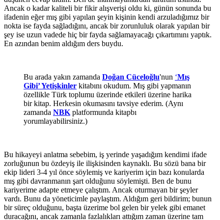
Ancak o kadar kaliteli bir fikir alışverişi oldu ki, günün sonunda bu
ifadenin eğer mış gibi yapılan şeyin kişinin kendi arzuladığımız bir
nokta ise fayda sağladığını, ancak bir zorunluluk olarak yapılan bir
şey ise uzun vadede hiç bir fayda sağlamayacağı çıkartımını yaptık.
En azından benim aldığım ders buydu.
Bu arada yakın zamanda
Doğan Cüceloğlu
'nun
‘
Mış
Gibi’ Yetişkinler
kitabını okudum. Mış gibi yapmanın
özellikle Türk toplumu üzerinde etkileri üzerine harika
bir kitap. Herkesin okumasını tavsiye ederim. (Aynı
zamanda
NBK
platformunda kitapbı
yorumlayabilirsiniz.)
Bu hikayeyi anlatma sebebim, iş yerinde yaşadığım kendimi ifade
zorluğunun bu özdeyiş ile ilişkisinden kaynaklı. Bu sözü bana bir
ekip lideri 3-4 yıl önce söylemiş ve kariyerim için bazı konularda
mış gibi davranmanın şart olduğunu söylemişti. Ben de bunu
kariyerime adapte etmeye çalıştım. Ancak oturmayan bir şeyler
vardı. Bunu da yöneticimle paylaştım. Aldığım geri bildirim; bunun
bir süreç olduğunu, başta üzerime bol gelen bir yelek gibi emanet
duracağını, ancak zamanla fazlalıkları attığım zaman üzerine tam