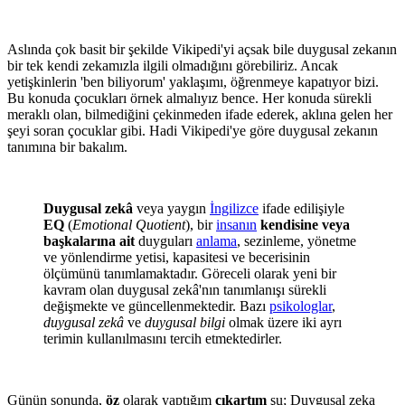
Aslında çok basit bir şekilde Vikipedi'yi açsak bile duygusal zekanın
bir tek kendi zekamızla ilgili olmadığını görebiliriz. Ancak
yetişkinlerin 'ben biliyorum' yaklaşımı, öğrenmeye kapatıyor bizi.
Bu konuda çocukları örnek almalıyız bence. Her konuda sürekli
meraklı olan, bilmediğini çekinmeden ifade ederek, aklına gelen her
şeyi soran çocuklar gibi. Hadi Vikipedi'ye göre duygusal zekanın
tanımına bir bakalım.
Duygusal zekâ
veya yaygın
İngilizce
ifade edilişiyle
EQ
(
Emotional Quotient
), bir
insanın
kendisine veya
başkalarına ait
duyguları
anlama
, sezinleme, yönetme
ve yönlendirme yetisi, kapasitesi ve becerisinin
ölçümünü tanımlamaktadır. Göreceli olarak yeni bir
kavram olan duygusal zekâ'nın tanımlanışı sürekli
değişmekte ve güncellenmektedir. Bazı
psikologlar
,
duygusal zekâ
ve
duygusal bilgi
olmak üzere iki ayrı
terimin kullanılmasını tercih etmektedirler.
Günün sonunda,
öz
olarak yaptığım
çıkartım
şu; Duygusal zeka