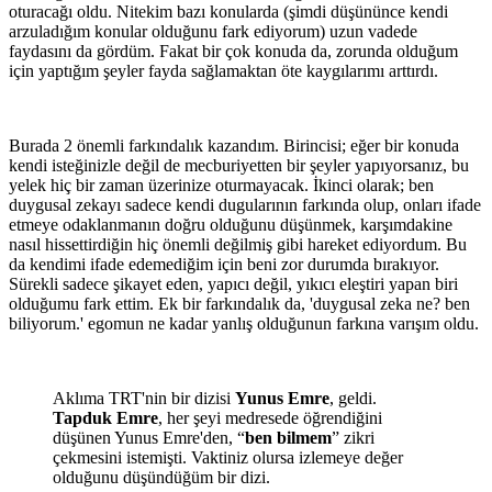
oturacağı oldu. Nitekim bazı konularda (şimdi düşününce kendi
arzuladığım konular olduğunu fark ediyorum) uzun vadede
faydasını da gördüm. Fakat bir çok konuda da, zorunda olduğum
için yaptığım şeyler fayda sağlamaktan öte kaygılarımı arttırdı.
Burada 2 önemli farkındalık kazandım. Birincisi; eğer bir konuda
kendi isteğinizle değil de mecburiyetten bir şeyler yapıyorsanız, bu
yelek hiç bir zaman üzerinize oturmayacak. İkinci olarak; ben
duygusal zekayı sadece kendi dugularının farkında olup, onları ifade
etmeye odaklanmanın doğru olduğunu düşünmek, karşımdakine
nasıl hissettirdiğin hiç önemli değilmiş gibi hareket ediyordum. Bu
da kendimi ifade edemediğim için beni zor durumda bırakıyor.
Sürekli sadece şikayet eden, yapıcı değil, yıkıcı eleştiri yapan biri
olduğumu fark ettim. Ek bir farkındalık da, 'duygusal zeka ne? ben
biliyorum.' egomun ne kadar yanlış olduğunun farkına varışım oldu.
Aklıma TRT'nin bir dizisi
Yunus Emre
, geldi.
Tapduk Emre
, her şeyi medresede öğrendiğini
düşünen Yunus Emre'den, “
ben bilmem
” zikri
çekmesini istemişti. Vaktiniz olursa izlemeye değer
olduğunu düşündüğüm bir dizi.