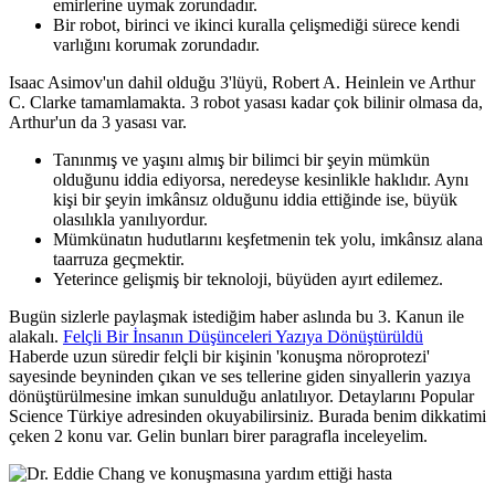
emirlerine uymak zorundadır.
Bir robot, birinci ve ikinci kuralla çelişmediği sürece kendi
varlığını korumak zorundadır.
Isaac Asimov'un dahil olduğu 3'lüyü, Robert A. Heinlein ve Arthur
C. Clarke tamamlamakta. 3 robot yasası kadar çok bilinir olmasa da,
Arthur'un da 3 yasası var.
Tanınmış ve yaşını almış bir bilimci bir şeyin mümkün
olduğunu iddia ediyorsa, neredeyse kesinlikle haklıdır. Aynı
kişi bir şeyin imkânsız olduğunu iddia ettiğinde ise, büyük
olasılıkla yanılıyordur.
Mümkünatın hudutlarını keşfetmenin tek yolu, imkânsız alana
taarruza geçmektir.
Yeterince gelişmiş bir teknoloji, büyüden ayırt edilemez.
Bugün sizlerle paylaşmak istediğim haber aslında bu 3. Kanun ile
alakalı.
Felçli Bir İnsanın Düşünceleri Yazıya Dönüştürüldü
Haberde uzun süredir felçli bir kişinin 'konuşma nöroprotezi'
sayesinde beyninden çıkan ve ses tellerine giden sinyallerin yazıya
dönüştürülmesine imkan sunulduğu anlatılıyor. Detaylarını Popular
Science Türkiye adresinden okuyabilirsiniz. Burada benim dikkatimi
çeken 2 konu var. Gelin bunları birer paragrafla inceleyelim.