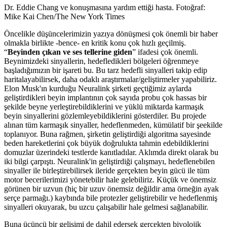
Dr. Eddie Chang ve konuşmasına yardım ettiği hasta. Fotoğraf:
Mike Kai Chen/The New York Times
Öncelikle düşüncelerimizin yazıya dönüşmesi çok önemli bir haber
olmakla birlikte -bence- en kritik konu çok hızlı geçilmiş.
“
Beyinden çıkan ve ses tellerine giden
” ifadesi çok önemli.
Beynimizdeki sinyallerin, hedefledikleri bölgeleri öğrenmeye
başladığımızın bir işareti bu. Bu tarz hedefli sinyalleri takip edip
haritalayabilirsek, daha odaklı araştırmalar/geliştirmeler yapabiliriz.
Elon Musk'ın kurduğu Neuralink şirketi geçtiğimiz aylarda
geliştirdikleri beyin implantının çok sayıda probu çok hassas bir
şekilde beyne yerleştirebildiklerini ve yüklü miktarda karmaşık
beyin sinyallerini gözlemleyebildiklerini gösterdiler. Bu projede
alınan tüm karmaşık sinyaller, hedeflenmeden, kümülatif bir şeekilde
toplanıyor. Buna rağmen, şirketin geliştirdiği algoritma sayesinde
beden hareketlerini çok büyük doğrulukta tahmin edebildiklerini
domuzlar üzerindeki testlerde kanıtladılar. Aklımda direkt olarak bu
iki bilgi çarpıştı. Neuralink'in geliştirdiği çalışmayı, hedeflenebilen
sinyaller ile birleştirebilirsek ileride gerçekten beyin gücü ile tüm
motor becerilerimizi yönetebilir hale gelebiliriz. Küçük ve önemsiz
görünen bir uzvun (hiç bir uzuv önemsiz değildir ama örneğin ayak
serçe parmağı.) kaybında bile protezler geliştirebilir ve hedeflenmiş
sinyalleri okuyarak, bu uzcu çalışabilir hale gelmesi sağlanabilir.
Buna üçüncü bir gelişimi de dahil edersek gerçekten biyolojik