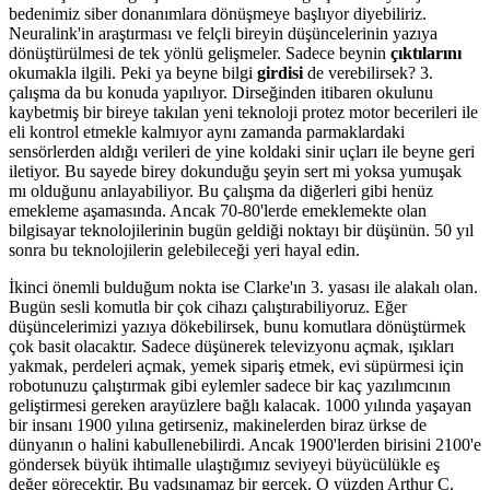
bedenimiz siber donanımlara dönüşmeye başlıyor diyebiliriz.
Neuralink'in araştırması ve felçli bireyin düşüncelerinin yazıya
dönüştürülmesi de tek yönlü gelişmeler. Sadece beynin
çıktılarını
okumakla ilgili. Peki ya beyne bilgi
girdisi
de verebilirsek? 3.
çalışma da bu konuda yapılıyor. Dirseğinden itibaren okulunu
kaybetmiş bir bireye takılan yeni teknoloji protez motor becerileri ile
eli kontrol etmekle kalmıyor aynı zamanda parmaklardaki
sensörlerden aldığı verileri de yine koldaki sinir uçları ile beyne geri
iletiyor. Bu sayede birey dokunduğu şeyin sert mi yoksa yumuşak
mı olduğunu anlayabiliyor. Bu çalışma da diğerleri gibi henüz
emekleme aşamasında. Ancak 70-80'lerde emeklemekte olan
bilgisayar teknolojilerinin bugün geldiği noktayı bir düşünün. 50 yıl
sonra bu teknolojilerin gelebileceği yeri hayal edin.
İkinci önemli bulduğum nokta ise Clarke'ın 3. yasası ile alakalı olan.
Bugün sesli komutla bir çok cihazı çalıştırabiliyoruz. Eğer
düşüncelerimizi yazıya dökebilirsek, bunu komutlara dönüştürmek
çok basit olacaktır. Sadece düşünerek televizyonu açmak, ışıkları
yakmak, perdeleri açmak, yemek sipariş etmek, evi süpürmesi için
robotunuzu çalıştırmak gibi eylemler sadece bir kaç yazılımcının
geliştirmesi gereken arayüzlere bağlı kalacak. 1000 yılında yaşayan
bir insanı 1900 yılına getirseniz, makinelerden biraz ürkse de
dünyanın o halini kabullenebilirdi. Ancak 1900'lerden birisini 2100'e
göndersek büyük ihtimalle ulaştığımız seviyeyi büyücülükle eş
değer görecektir. Bu yadsınamaz bir gerçek. O yüzden Arthur C.