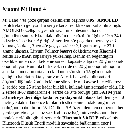
Xiaomi Mi Band 4
Mi Band 4’te göze çarpan özelliklerin başında
0,95” AMOLED
renkli
ekran geliyor. Bu seriye kadar renkli ekran kullanılmamıştı.
AMOLED özelliği sayesinde siyahın kalitesini daha net
görebiliyorsunuz. Ekrandaki büyüme ile çözünürlüğü de 120x240
piksele yükseliyor. Ağırlığı 2. seriden 3’e geçerken neredeyse 3
katına çıkarken, 3’ten 4’e geçişte sadece 2,1 gram artış ile
22,1
grama ulaşmış. Lityum Polimer bataryı değiştirmeyen Xiaomi 4.
seride
135 mAh
kapasiteye yükselmiş. Benim en beğendiğim
özelliklerinden olan bekleme süresi, kapasite artışı ile 20 gün olarak
öngörülüyor. Bununla birlikte 3. seride de 20 gün öngörüldüğünü
ama kullanıcıların ortalama kullanım süresinin
15 gün
olarak
çıktığını hatırlatmakta yarar var. Ancak benzeri akıllı saatleri
düşünüldüğünde 2 gün bekleme süresi ile mukayese bile edilemez.
2. seride ben 25 güne kadar bilekliği kullandığım zamanlar oldu. İlk
2 seride IP67 standardını 4. seride de 3’te olduğu gibi
5ATM
yani
50 metreye derinliğe kadar suya dayanıklı
olarak belirlemişler. 50
metreye dalmadan önce bunların testler sonucundaki öngörüler
olduğunu hatırlatırım. 5V DC ile USB üzerinden hemen hemen her
yerde şarj etme şansınız var. Kablosuz bağlantı versiyonunu her
modelde olduğu gibi 4. seride de
Bluetooth 5.0 BLE
yükselmiş.
Bluetooth Düşük Enerji modülü sayesinde bağlantının enerji