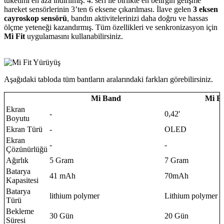
tüketimi en aza indirilmiş. 4. seri ile birlikte en belirgin gelişme
hareket sensörlerinin 3’ten 6 eksene çıkarılması. İlave gelen
3 eksen
cayroskop sensörü
, bandın aktivitelerinizi daha doğru ve hassas
ölçme yeteneği kazandırmış. Tüm özellikleri ve senkronizasyon için
Mi Fit
uygulamasını kullanabilirsiniz.
Aşağıdaki tabloda tüm bantların aralarındaki farkları görebilirsiniz.
Mi Band
Mi B
Ekran
-
0,42'
Boyutu
Ekran Türü
-
OLED
Ekran
-
-
Çözünürlüğü
Ağırlık
5 Gram
7 Gram
Batarya
41 mAh
70mAh
Kapasitesi
Batarya
lithium polymer
Lithium polymer
Türü
Bekleme
30 Gün
20 Gün
Süresi