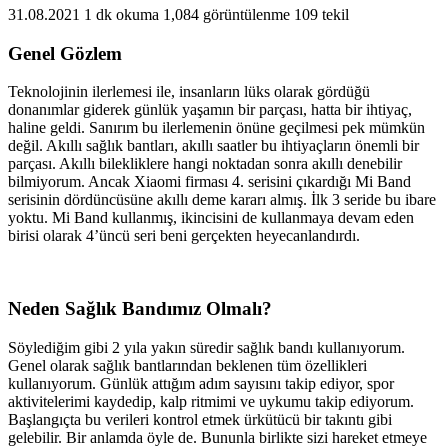
31.08.2021
1 dk okuma
1,084 görüntülenme
109 tekil
Genel Gözlem
Teknolojinin ilerlemesi ile, insanların lüks olarak gördüğü
donanımlar giderek günlük yaşamın bir parçası, hatta bir ihtiyaç,
haline geldi. Sanırım bu ilerlemenin önüne geçilmesi pek mümkün
değil. Akıllı sağlık bantları, akıllı saatler bu ihtiyaçların önemli bir
parçası. Akıllı bilekliklere hangi noktadan sonra akıllı denebilir
bilmiyorum. Ancak Xiaomi firması 4. serisini çıkardığı Mi Band
serisinin dördüncüsüne akıllı deme kararı almış. İlk 3 seride bu ibare
yoktu. Mi Band kullanmış, ikincisini de kullanmaya devam eden
birisi olarak 4’üncü seri beni gerçekten heyecanlandırdı.
Neden Sağlık Bandımız Olmalı?
Söylediğim gibi 2 yıla yakın süredir sağlık bandı kullanıyorum.
Genel olarak sağlık bantlarından beklenen tüm özellikleri
kullanıyorum. Günlük attığım adım sayısını takip ediyor, spor
aktivitelerimi kaydedip, kalp ritmimi ve uykumu takip ediyorum.
Başlangıçta bu verileri kontrol etmek ürkütücü bir takıntı gibi
gelebilir. Bir anlamda öyle de. Bununla birlikte sizi hareket etmeye