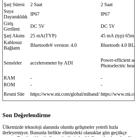
Şarj Süresi
2 Saat
2 Saat
Suya
IP67
IP67
Dayanıklılık
Giriş
DC 5V
DC 5V
Gerilimi
Şarj Akımı
25 mA(TYP)
45 mA (typ) 65mA
Kablosuz
Bluetooth® version: 4.0
Bluetooth 4.0 BL
Bağlantı
Power-efficient ac
Sensörler
accelerometer by ADI
Photoelectric heart
RAM
-
-
ROM
-
-
Resmi Site
https://www.mi.com/global/miband/
https://www.mi.co
Son Değerlendirme
Ülkemizde teknoloji alanında olumlu gelişmeler yeterli hızla
ilerleyemiyor. Bununla birlikte elimizdeki olanaklar gün geçtikçe