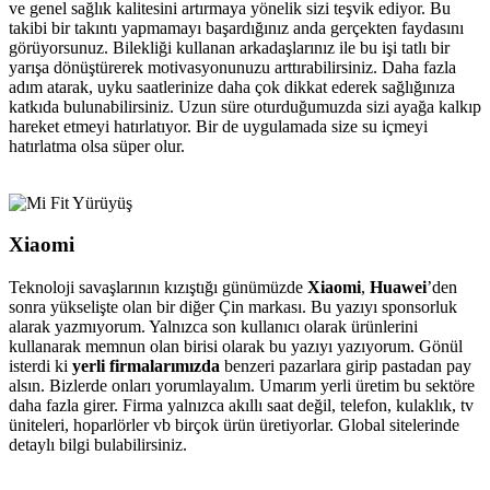
ve genel sağlık kalitesini artırmaya yönelik sizi teşvik ediyor. Bu
takibi bir takıntı yapmamayı başardığınız anda gerçekten faydasını
görüyorsunuz. Bilekliği kullanan arkadaşlarınız ile bu işi tatlı bir
yarışa dönüştürerek motivasyonunuzu arttırabilirsiniz. Daha fazla
adım atarak, uyku saatlerinize daha çok dikkat ederek sağlığınıza
katkıda bulunabilirsiniz. Uzun süre oturduğumuzda sizi ayağa kalkıp
hareket etmeyi hatırlatıyor. Bir de uygulamada size su içmeyi
hatırlatma olsa süper olur.
Xiaomi
Teknoloji savaşlarının kızıştığı günümüzde
Xiaomi
,
Huawei
’den
sonra yükselişte olan bir diğer Çin markası. Bu yazıyı sponsorluk
alarak yazmıyorum. Yalnızca son kullanıcı olarak ürünlerini
kullanarak memnun olan birisi olarak bu yazıyı yazıyorum. Gönül
isterdi ki
yerli firmalarımızda
benzeri pazarlara girip pastadan pay
alsın. Bizlerde onları yorumlayalım. Umarım yerli üretim bu sektöre
daha fazla girer. Firma yalnızca akıllı saat değil, telefon, kulaklık, tv
üniteleri, hoparlörler vb birçok ürün üretiyorlar. Global sitelerinde
detaylı bilgi bulabilirsiniz.