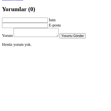
Yorumlar (0)
İsim
E-posta
Yorum
Yorumu Gönder
Henüz yorum yok.