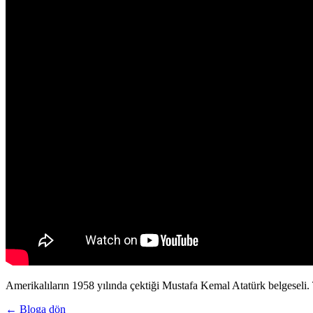
Amerikalıların 1958 yılında çektiği Mustafa Kemal Atatürk belgeseli
← Bloga dön