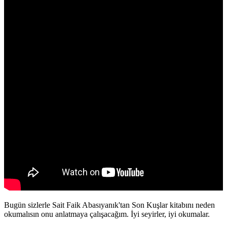
Bugün sizlerle Sait Faik Abasıyanık'tan Son Kuşlar kitabını neden
okumalısın onu anlatmaya çalışacağım. İyi seyirler, iyi okumalar.