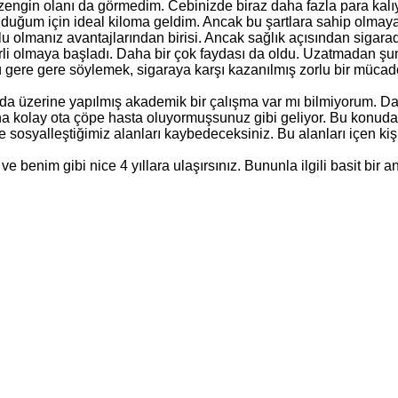
zengin olanı da görmedim. Cebinizde biraz daha fazla para kalıy
uğum için ideal kiloma geldim. Ancak bu şartlara sahip olmay
 olmanız avantajlarından birisi. Ancak sağlık açısından sigarad
eterli olmaya başladı. Daha bir çok faydası da oldu. Uzatmadan 
ü gere gere söylemek, sigaraya karşı kazanılmış zorlu bir müca
 ya da üzerine yapılmış akademik bir çalışma var mı bilmiyorum.
aha kolay ota çöpe hasta oluyormuşsunuz gibi geliyor. Bu konuda
e sosyalleştiğimiz alanları kaybedeceksiniz. Bu alanları içen kiş
ır ve benim gibi nice 4 yıllara ulaşırsınız. Bununla ilgili basit b