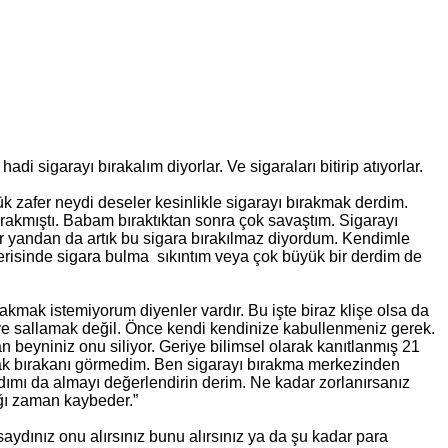
di sigarayı bırakalım diyorlar. Ve sigaraları bitirip atıyorlar.
k zafer neydi deseler kesinlikle sigarayı bırakmak derdim.
rakmıştı. Babam bıraktıktan sonra çok savaştım. Sigarayı
ir yandan da artık bu sigara bırakılmaz diyordum. Kendimle
çerisinde sigara bulma sıkıntım veya çok büyük bir derdim de
kmak istemiyorum diyenler vardır. Bu işte biraz klişe olsa da
iye sallamak değil. Önce kendi kendinize kabullenmeniz gerek.
beyniniz onu siliyor. Geriye bilimsel olarak kanıtlanmış 21
tarak bırakanı görmedim. Ben sigarayı bırakma merkezinden
ımı da almayı değerlendirin derim. Ne kadar zorlanırsanız
ğı zaman kaybeder.”
aydınız onu alırsınız bunu alırsınız ya da şu kadar para