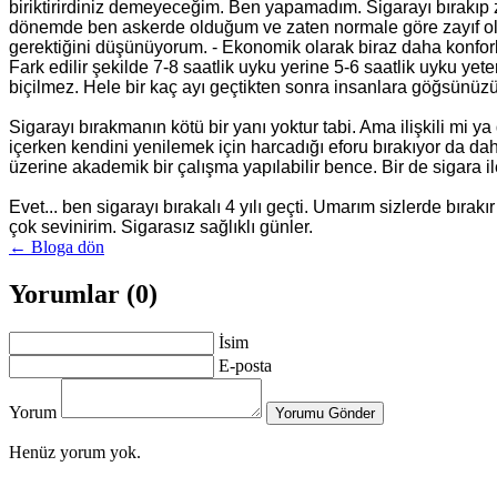
biriktirirdiniz demeyeceğim. Ben yapamadım. Sigarayı bırakıp 
dönemde ben askerde olduğum ve zaten normale göre zayıf old
gerektiğini düşünüyorum. - Ekonomik olarak biraz daha konforlu
Fark edilir şekilde 7-8 saatlik uyku yerine 5-6 saatlik uyku y
biçilmez. Hele bir kaç ayı geçtikten sonra insanlara göğsünüz
Sigarayı bırakmanın kötü bir yanı yoktur tabi. Ama ilişkili mi
içerken kendini yenilemek için harcadığı eforu bırakıyor da d
üzerine akademik bir çalışma yapılabilir bence. Bir de sigara il
Evet... ben sigarayı bırakalı 4 yılı geçti. Umarım sizlerde bırak
çok sevinirim. Sigarasız sağlıklı günler.
← Bloga dön
Yorumlar (0)
İsim
E-posta
Yorum
Yorumu Gönder
Henüz yorum yok.