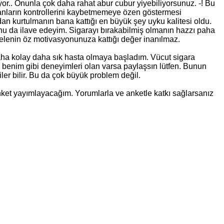
or.. Onunla çok daha rahat abur cubur yiyebiliyorsunuz. -! Bu
anların kontrollerini kaybetmemeye özen göstermesi
an kurtulmanın bana kattığı en büyük şey uyku kalitesi oldu.
şunu da ilave edeyim. Sigarayı bırakabilmiş olmanın hazzı paha
delenin öz motivasyonunuza kattığı değer inanılmaz.
 Daha kolay daha sık hasta olmaya başladım. Vücut sigara
 benim gibi deneyimleri olan varsa paylaşsın lütfen. Bunun
iler bilir. Bu da çok büyük problem değil.
ir anket yayımlayacağım. Yorumlarla ve anketle katkı sağlarsanız