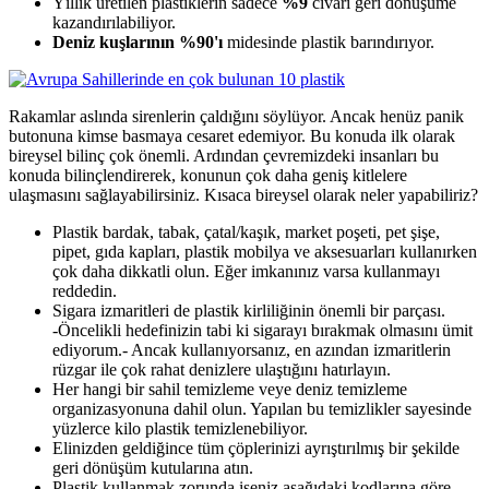
Yıllık üretilen plastiklerin sadece
%9
civarı geri dönüşüme
kazandırılabiliyor.
Deniz kuşlarının %90'ı
midesinde plastik barındırıyor.
Rakamlar aslında sirenlerin çaldığını söylüyor. Ancak henüz panik
butonuna kimse basmaya cesaret edemiyor. Bu konuda ilk olarak
bireysel bilinç çok önemli. Ardından çevremizdeki insanları bu
konuda bilinçlendirerek, konunun çok daha geniş kitlelere
ulaşmasını sağlayabilirsiniz. Kısaca bireysel olarak neler yapabiliriz?
Plastik bardak, tabak, çatal/kaşık, market poşeti, pet şişe,
pipet, gıda kapları, plastik mobilya ve aksesuarları kullanırken
çok daha dikkatli olun. Eğer imkanınız varsa kullanmayı
reddedin.
Sigara izmaritleri de plastik kirliliğinin önemli bir parçası.
-Öncelikli hedefinizin tabi ki sigarayı bırakmak olmasını ümit
ediyorum.- Ancak kullanıyorsanız, en azından izmaritlerin
rüzgar ile çok rahat denizlere ulaştığını hatırlayın.
Her hangi bir sahil temizleme veye deniz temizleme
organizasyonuna dahil olun. Yapılan bu temizlikler sayesinde
yüzlerce kilo plastik temizlenebiliyor.
Elinizden geldiğince tüm çöplerinizi ayrıştırılmış bir şekilde
geri dönüşüm kutularına atın.
Plastik kullanmak zorunda iseniz aşağıdaki kodlarına göre