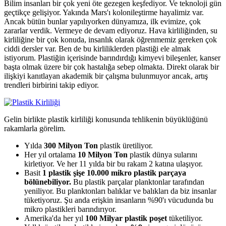
Bilim insanları bir çok yeni öte gezegen keşfediyor. Ve teknoloji gün
geçtikçe gelişiyor. Yakında Mars'ı kolonileştirme hayalimiz var.
Ancak bütün bunlar yapılıyorken dünyamıza, ilk evimize, çok
zararlar verdik. Vermeye de devam ediyoruz. Hava kirliliğinden, su
kirliliğine bir çok konuda, insanlık olarak öğrenmemiz gereken çok
ciddi dersler var. Ben de bu kirliliklerden plastiği ele almak
istiyorum. Plastiğin içerisinde barındırdığı kimyevi bileşenler, kanser
başta olmak üzere bir çok hastalığa sebep olmakta. Direkt olarak bir
ilişkiyi kanıtlayan akademik bir çalışma bulunmuyor ancak, artış
trendleri birbirini takip ediyor.
Gelin birlikte plastik kirliliği konusunda tehlikenin büyüklüğünü
rakamlarla görelim.
Yılda
300 Milyon Ton
plastik üretiliyor.
Her yıl ortalama
10 Milyon Ton
plastik dünya sularını
kirletiyor. Ve her 11 yılda bir bu rakam 2 katına ulaşıyor.
Basit
1 plastik şişe 10.000 mikro plastik parçaya
bölünebiliyor.
Bu plastik parçalar planktonlar tarafından
yeniliyor. Bu planktonları balıklar ve balıkları da biz insanlar
tüketiyoruz. Şu anda erişkin insanların %90'ı vücudunda bu
mikro plastikleri barındırıyor.
Amerika'da her yıl
100 Milyar plastik poşet
tüketiliyor.