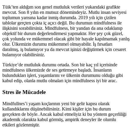
Tüik’ten aldığım son genel mutluluk verileri yukarıdaki grafikte
mevcut. Son 8 yılın en mutsuz dönemindeyiz. Mutlu insan seviyesi
toplumun yarısına kadar inmiş durumda. 2019 yılı için çizilen
tablolar gerçten çokta iç açıcı değil. Bu durumun mindfulness ile
ilişkisini sorabilirsiniz. Mindfulness, bir yandan da ana odaklanıp
objektif bir durum değerlendirmesi yapmaktır. Her şey çok güzel,
çok yolunda ve mükemmel olacak gibi bir hayale kapılmamak yanlış
olur. Ülkemizin durumu mükemmel olmayabilir. İş fırsatları
daralmış, iş bulamıyor ya da mevcut işinizi değiştirmek için cesaret
bulamıyor olabilirsiniz.
Türkiye’de mutluluk durumu ortada. Son bir kaç yıl içerisinde
mindfulness ülkemizde de ses getirmeye başladı. İnsanların
bulundukları işleri, yaşamlarını ve ülkenin durumunu olduğu gibi
kabul edip, olanla mutlu olmaları için mindfulness iyi bir arac.
Stres ile Mücadele
Mindfullnes’i yaşam koçlarının yeni bir gelir kapısı olarak
kullandıklarını düşünebilirsiniz. Kimi kişiler için bu durum
gerçekten de böyle. Ancak kabul etmeliyiz ki bu yöntem geçerliliği
akademik olarakta kabul görmüş, ampirik deneyler ile olumlu
etkileri gözlenmiştir.