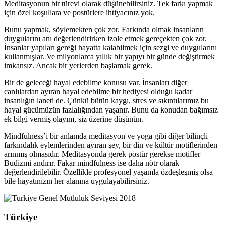
Meditasyonun bir türevi olarak düşünebilirsiniz. Tek farkı yapmak
için özel koşullara ve postürlere ihtiyacınız yok.
Bunu yapmak, söylemekten çok zor. Farkında olmak insanların
duygularını anı değerlendirirken izole etmek gereçekten çok zor.
İnsanlar yapıları gereği hayatta kalabilmek için sezgi ve duygularını
kullanmışlar. Ve milyonlarca yıllık bir yapıyı bir günde değiştirmek
imkansız. Ancak bir yerlerden başlamak gerek.
Bir de geleceği hayal edebilme konusu var. İnsanları diğer
canlılardan ayıran hayal edebilme bir hediyesi olduğu kadar
insanlığın laneti de. Çünkü bütün kaygı, stres ve sıkıntılarımız bu
hayal gücümüzün fazlalığından yaşanır. Bunu da konudan bağımsız
ek bilgi vermiş olayım, siz üzerine düşünün.
Mindfulness’i bir anlamda meditasyon ve yoga gibi diğer bilinçli
farkındalık eylemlerinden ayıran şey, bir din ve kültür motiflerinden
arınmış olmasıdır. Meditasyonda gerek postür gerekse motifler
Budizmi andırır. Fakar mindfulness ise daha nötr olarak
değerlendirilebilir. Özellikle profesyonel yaşamla özdeşleşmiş olsa
bile hayatınızın her alanına uygulayabilirsiniz.
Türkiye