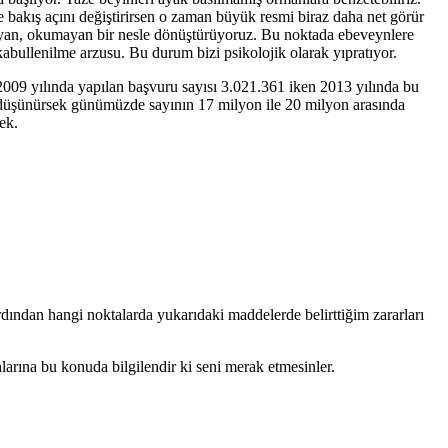
ve bakış açını değiştirirsen o zaman büyük resmi biraz daha net görür
rmayan, okumayan bir nesle dönüştürüyoruz. Bu noktada ebeveynlere
bullenilme arzusu. Bu durum bizi psikolojik olarak yıpratıyor.
. 2009 yılında yapılan başvuru sayısı 3.021.361 iken 2013 yılında bu
nu düşünürsek günümüzde sayının 17 milyon ile 20 milyon arasında
ek.
rdından hangi noktalarda yukarıdaki maddelerde belirttiğim zararları
larına bu konuda bilgilendir ki seni merak etmesinler.