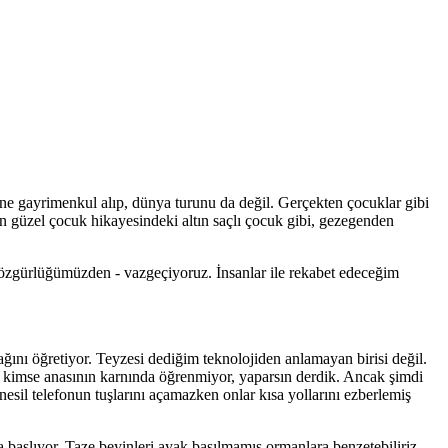
ne gayrimenkul alıp, dünya turunu da değil. Gerçekten çocuklar gibi
en güzel çocuk hikayesindeki altın saçlı çocuk gibi, gezegenden
 özgürlüğümüzden - vazgeçiyoruz. İnsanlar ile rekabet edeceğim
ını öğretiyor. Teyzesi dediğim teknolojiden anlamayan birisi değil.
çin kimse anasının karnında öğrenmiyor, yaparsın derdik. Ancak şimdi
esil telefonun tuşlarını açamazken onlar kısa yollarını ezberlemiş
 başlıyor. Taze beyinleri ayak basılmamış ormanlara benzetebiliriz.