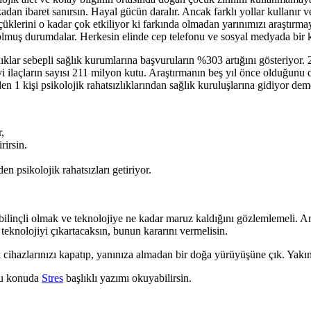
adan ibaret sanırsın. Hayal gücün daralır. Ancak farklı yollar kullanır 
çüklerini o kadar çok etkiliyor ki farkında olmadan yarınımızı araştı
muş durumdalar. Herkesin elinde cep telefonu ve sosyal medyada bir ka
zlıklar sebepli sağlık kurumlarına başvuruların %303 artığını gösteriyor
evi ilaçların sayısı 211 milyon kutu. Araştırmanın beş yıl önce olduğu
n 1 kişi psikolojik rahatsızlıklarından sağlık kuruluşlarına gidiyor dem
,
rirsin.
 psikolojik rahatsızları getiriyor.
 bilinçli olmak ve teknolojiye ne kadar maruz kaldığını gözlemlemeli. A
teknolojiyi çıkartacaksın, bunun kararını vermelisin.
k cihazlarınızı kapatıp, yanınıza almadan bir doğa yürüyüşüne çık. Yakın
 Bu konuda
Stres
başlıklı yazımı okuyabilirsin.