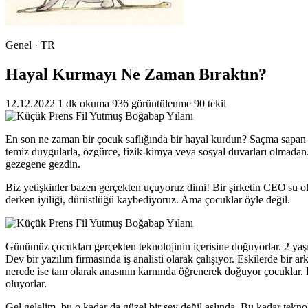
Genel · TR
Hayal Kurmayı Ne Zaman Bıraktın?
12.12.2022
1 dk okuma
936 görüntülenme
90 tekil
En son ne zaman bir çocuk saflığında bir hayal kurdun? Saçma sapan ş
temiz duygularla, özgürce, fizik-kimya veya sosyal duvarları olmadan. 
gezegene gezdin.
Biz yetişkinler bazen gerçekten uçuyoruz dimi! Bir şirketin CEO'su o
derken iyiliği, dürüstlüğü kaybediyoruz. Ama çocuklar öyle değil.
Günümüz çocukları gerçekten teknolojinin içerisine doğuyorlar. 2 yaş
Dev bir yazılım firmasında iş analisti olarak çalışıyor. Eskilerde bir
nerede ise tam olarak anasının karnında öğrenerek doğuyor çocuklar. Bu
oluyorlar.
Gel gelelim, bu o kadar da güzel bir şey değil aslında. Bu kadar tekn