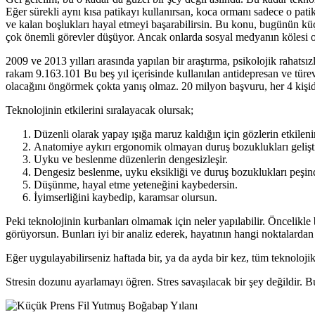
Eğer sürekli aynı kısa patikayı kullanırsan, koca ormanı sadece o patik
ve kalan boşlukları hayal etmeyi başarabilirsin. Bu konu, bugünün kü
çok önemli görevler düşüyor. Ancak onlarda sosyal medyanın kölesi ol
2009 ve 2013 yılları arasında yapılan bir araştırma, psikolojik rahatsı
rakam 9.163.101 Bu beş yıl içerisinde kullanılan antidepresan ve tür
olacağını öngörmek çokta yanış olmaz. 20 milyon başvuru, her 4 kişide
Teknolojinin etkilerini sıralayacak olursak;
Düzenli olarak yapay ışığa maruz kaldığın için gözlerin etkilenir
Anatomiye aykırı ergonomik olmayan duruş bozuklukları gelişti
Uyku ve beslenme düzenlerin dengesizleşir.
Dengesiz beslenme, uyku eksikliği ve duruş bozuklukları peşinden
Düşünme, hayal etme yeteneğini kaybedersin.
İyimserliğini kaybedip, karamsar olursun.
Peki teknolojinin kurbanları olmamak için neler yapılabilir. Öncelikle
görüyorsun. Bunları iyi bir analiz ederek, hayatının hangi noktalardan 
Eğer uygulayabilirseniz haftada bir, ya da ayda bir kez, tüm teknoloji
Stresin dozunu ayarlamayı öğren. Stres savaşılacak bir şey değildir.