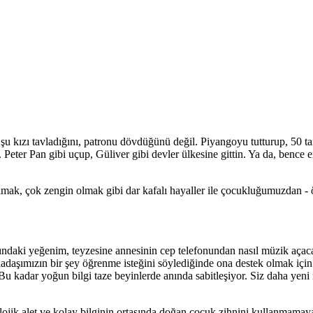
u kızı tavladığını, patronu dövdüğünü değil. Piyangoyu tutturup, 50 ta
Peter Pan gibi uçup, Güliver gibi devler ülkesine gittin. Ya da, bence 
lmak, çok zengin olmak gibi dar kafalı hayaller ile çocukluğumuzdan -
ındaki yeğenim, teyzesine annesinin cep telefonundan nasıl müzik açacağ
 arkadaşımızın bir şey öğrenme isteğini söylediğinde ona destek olmak i
 kadar yoğun bilgi taze beyinlerde anında sabitleşiyor. Siz daha yeni n
olojik alet ve kolay bilginin ortasında doğan çocuk zihnini kullanmamaya