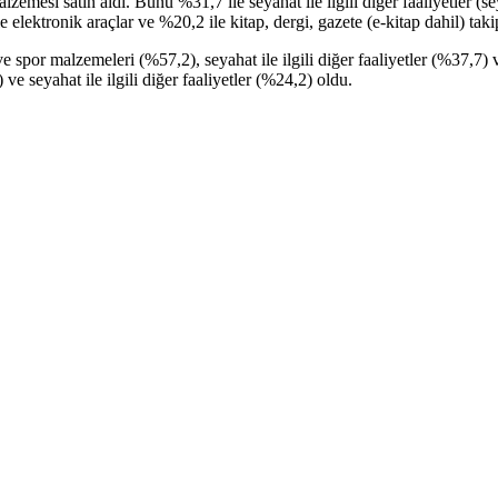
lzemesi satın aldı. Bunu %31,7 ile seyahat ile ilgili diğer faaliyetler (
 elektronik araçlar ve %20,2 ile kitap, dergi, gazete (e-kitap dahil) takip
e spor malzemeleri (%57,2), seyahat ile ilgili diğer faaliyetler (%37,7)
e seyahat ile ilgili diğer faaliyetler (%24,2) oldu.