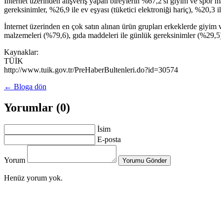
İnternet üzerinden alışveriş yapan bireylerin %67,2'si giyim ve spor ma
gereksinimler, %26,9 ile ev eşyası (tüketici elektroniği hariç), %20,3 ile
İnternet üzerinden en çok satın alınan ürün grupları erkeklerde giyim v
malzemeleri (%79,6), gıda maddeleri ile günlük gereksinimler (%29,5) v
Kaynaklar:
TÜİK
http://www.tuik.gov.tr/PreHaberBultenleri.do?id=30574
← Bloga dön
Yorumlar (0)
İsim
E-posta
Yorum
Yorumu Gönder
Henüz yorum yok.