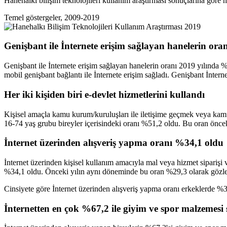
Hanehalkı bilişim teknolojileri kullanım araştırması sonuçlarına göre
Temel göstergeler, 2009-2019
Genişbant ile İnternete erişim sağlayan hanelerin or
Genişbant ile İnternete erişim sağlayan hanelerin oranı 2019 yılında %
mobil genişbant bağlantı ile İnternete erişim sağladı. Genişbant İntern
Her iki kişiden biri e-devlet hizmetlerini kullandı
Kişisel amaçla kamu kurum/kuruluşları ile iletişime geçmek veya kamu 
16-74 yaş grubu bireyler içerisindeki oranı %51,2 oldu. Bu oran öncek
İnternet üzerinden alışveriş yapma oranı %34,1 oldu
İnternet üzerinden kişisel kullanım amacıyla mal veya hizmet siparişi 
%34,1 oldu. Önceki yılın aynı döneminde bu oran %29,3 olarak gözle
Cinsiyete göre İnternet üzerinden alışveriş yapma oranı erkeklerde %
İnternetten en çok %67,2 ile giyim ve spor malzemesi s