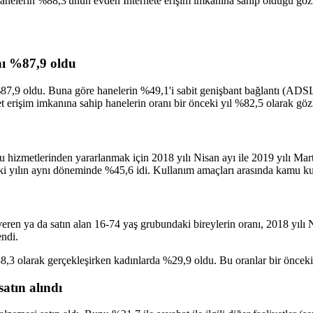
 hanelerin %88,3'ünün evden İnternete erişim imkânına sahip olduğu gözl
anı %87,9 oldu
87,9 oldu. Buna göre hanelerin %49,1'i sabit genişbant bağlantı (ADSL, 
et erişim imkanına sahip hanelerin oranı bir önceki yıl %82,5 olarak göz
hizmetlerinden yararlanmak için 2018 yılı Nisan ayı ile 2019 yılı Mart 
i yılın aynı döneminde %45,6 idi. Kullanım amaçları arasında kamu kurul
veren ya da satın alan 16-74 yaş grubundaki bireylerin oranı, 2018 yılı 
ndi.
38,3 olarak gerçekleşirken kadınlarda %29,9 oldu. Bu oranlar bir önceki
atın alındı