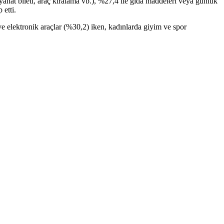
seyahat bileti, araç kiralama vb.), %27,4 ile gıda maddeleri veya günlük
 etti.
 ve elektronik araçlar (%30,2) iken, kadınlarda giyim ve spor