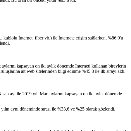
endi. Bu oran bir önceki yılda %83,8 idi.
kablolu İnternet, fiber vb.) ile İnternete erişim sağlarken, %86,9'u
lendi.
aylarını kapsayan on iki aylık dönemde İnterneti kullanan bireylerin
uşlarına ait web sitelerinden bilgi edinme %45,8 ile ilk sırayı aldı.
Nisan ayı ile 2019 yılı Mart aylarını kapsayan on iki aylık dönemde
 yılın aynı döneminde sırası ile %33,6 ve %25 olarak gözlendi.