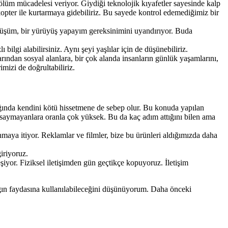
ölüm mücadelesi veriyor. Giydiği teknolojik kıyafetler sayesinde kalp
ikopter ile kurtarmaya gidebiliriz. Bu sayede kontrol edemediğimiz bir
ürümüşüm, bir yürüyüş yapayım gereksinimini uyandırıyor. Buda
 bilgi alabilirsiniz. Aynı şeyi yaşlılar için de düşünebiliriz.
arından sosyal alanlara, bir çok alanda insanların günlük yaşamlarını,
imizi de doğrultabiliriz.
ığında kendini kötü hissetmene de sebep olur. Bu konuda yapılan
nı saymayanlara oranla çok yüksek. Bu da kaç adım attığını bilen ama
maya itiyor. Reklamlar ve filmler, bize bu ürünleri aldığımızda daha
iriyoruz.
şiyor. Fiziksel iletişimden gün geçtikçe kopuyoruz. İletişim
ığın faydasına kullanılabileceğini düşünüyorum. Daha önceki