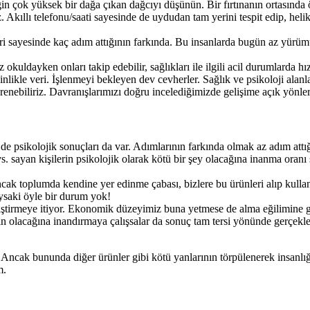
in çok yüksek bir dağa çıkan dağcıyı düşünün. Bir fırtınanın ortasında 
. Akıllı telefonu/saati sayesinde de uydudan tam yerini tespit edip, hel
aatleri sayesinde kaç adım attığının farkında. Bu insanlarda bugün az y
uldayken onları takip edebilir, sağlıkları ile ilgili acil durumlarda hızlı
nlikle veri. İşlenmeyi bekleyen dev cevherler. Sağlık ve psikoloji alanl
öğrenebiliriz. Davranışlarımızı doğru incelediğimizde gelişime açık yönler
e psikolojik sonuçları da var. Adımlarının farkında olmak az adım att
 vs. sayan kişilerin psikolojik olarak kötü bir şey olacağına inanma ora
ncak toplumda kendine yer edinme çabası, bizlere bu ürünleri alıp kullan
Oysaki öyle bir durum yok!
iştirmeye itiyor. Ekonomik düzeyimiz buna yetmese de alma eğilimine g
ın olacağına inandırmaya çalışsalar da sonuç tam tersi yönünde gerçekle
 Ancak bununda diğer ürünler gibi kötü yanlarının törpülenerek insanl
m.