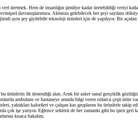
eri üretmek. Hem de insanlığın şimdiye kadar üretebildiği veriyi katlarc
evinişsel davranışlarımıza. Aklınıza gelebilecek her şeyi sayılara döküyo
Şimdi aynı şey giyilebilir teknoloji ürünleri için de yapılıyor. Bir açıdan
u ürünlerin ilk denendiği alan. Artık bir asker sanal gerçeklik gözlüğü 
mlarda ambulans ve hastaneye anında bilgi veren onlarca çeşit ürün var. 
iteleri, yaktıkları kalorileri ve çalışan kas gruplarını bu ürünlerle takip
alarda çok işe yarıyor. Eğlence sektörü de her zamanki gibi bu işten geri 
rlarına kısaca bakalım.