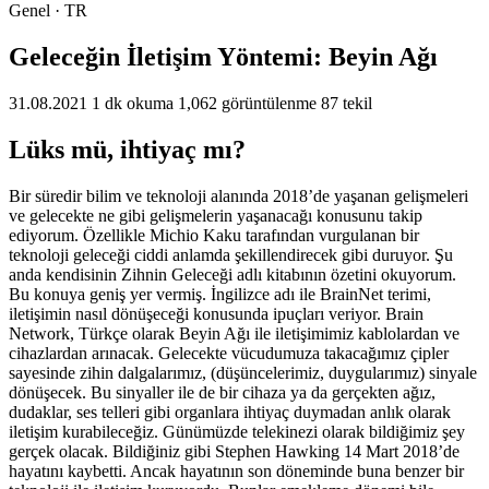
Genel · TR
Geleceğin İletişim Yöntemi: Beyin Ağı
31.08.2021
1 dk okuma
1,062 görüntülenme
87 tekil
Lüks mü, ihtiyaç mı?
Bir süredir bilim ve teknoloji alanında 2018’de yaşanan gelişmeleri
ve gelecekte ne gibi gelişmelerin yaşanacağı konusunu takip
ediyorum. Özellikle Michio Kaku tarafından vurgulanan bir
teknoloji geleceği ciddi anlamda şekillendirecek gibi duruyor. Şu
anda kendisinin Zihnin Geleceği adlı kitabının özetini okuyorum.
Bu konuya geniş yer vermiş. İngilizce adı ile BrainNet terimi,
iletişimin nasıl dönüşeceği konusunda ipuçları veriyor. Brain
Network, Türkçe olarak Beyin Ağı ile iletişimimiz kablolardan ve
cihazlardan arınacak. Gelecekte vücudumuza takacağımız çipler
sayesinde zihin dalgalarımız, (düşüncelerimiz, duygularımız) sinyale
dönüşecek. Bu sinyaller ile de bir cihaza ya da gerçekten ağız,
dudaklar, ses telleri gibi organlara ihtiyaç duymadan anlık olarak
iletişim kurabileceğiz. Günümüzde telekinezi olarak bildiğimiz şey
gerçek olacak. Bildiğiniz gibi Stephen Hawking 14 Mart 2018’de
hayatını kaybetti. Ancak hayatının son döneminde buna benzer bir