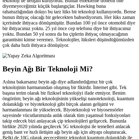
teknoloji ile iletişim kuruyordu. Bunlar emekleme dönemi bile
diyemeyeceğimiz küçük başlangıçlar. Hawking buna
rahatsızlığından dolayı bu tarz lüks bir teknoloji kullanıyordu. Bense
bunun ihtiyaç olacağı bir gelecekten bahsediyorum. Her lüks zaman
içerisinde ihtiyaca dönüşmüştür. Bundan 100 yıl önce otomobil diye
bir ihtiyacımız yoktu. 25 yıl önce cep telefonu diye bir ihtiyacımız
yoktu. Bundan 50 yıl sonra da bu çiplerin ihtiyaç olmayacağının
garantisini kimse veremez. Teknolojiler, lüksleri düşündüğümüzden
çok daha hızlı ihtiyaca dönüşüyor.
Beyin Ağı Bir Teknoloji Mi?
Aslına bakarsanız beyin ağı diye adlandırdığımız bir çok
teknolojinin harmanından oluşmuş bir fikirdir. İnternet gibi. Tek
başına terim olarak bir fiziksel teknolojiyi ifade etmiyor. Benim
öngörüm; beyin ağı teknolojisinin yükselişi nanoteknoloji, kuantum
dolanıklığı ve biyoteknoloji gibi birçok alanın gelişimi ve
harmanlanması ile yükselecek. Biyoteknoloji ve biyosensörler
sayesinde vücutlarımızda anlık olarak tüm yaşamsal fonksiyonları
takip edecek bizi anlayacak çip teknolojileri gelişecek. Bununla
birlikte 2020 yılında geçilecek 5G teknolojisi ile temelleri atılacak
geniş bant ve hızlı iletişim ağı beyin ağı için altyapı oluşturacak.
Belki de 10G olarak geçeceğimiz teknoloji kuantum dolanıklığı ile