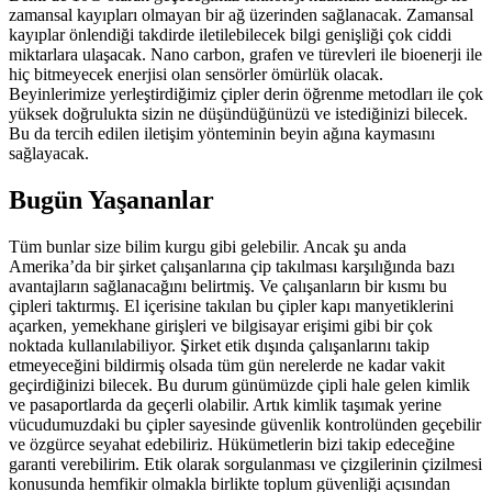
zamansal kayıpları olmayan bir ağ üzerinden sağlanacak. Zamansal
kayıplar önlendiği takdirde iletilebilecek bilgi genişliği çok ciddi
miktarlara ulaşacak. Nano carbon, grafen ve türevleri ile bioenerji ile
hiç bitmeyecek enerjisi olan sensörler ömürlük olacak.
Beyinlerimize yerleştirdiğimiz çipler derin öğrenme metodları ile çok
yüksek doğrulukta sizin ne düşündüğünüzü ve istediğinizi bilecek.
Bu da tercih edilen iletişim yönteminin beyin ağına kaymasını
sağlayacak.
Bugün Yaşananlar
Tüm bunlar size bilim kurgu gibi gelebilir. Ancak şu anda
Amerika’da bir şirket çalışanlarına çip takılması karşılığında bazı
avantajların sağlanacağını belirtmiş. Ve çalışanların bir kısmı bu
çipleri taktırmış. El içerisine takılan bu çipler kapı manyetiklerini
açarken, yemekhane girişleri ve bilgisayar erişimi gibi bir çok
noktada kullanılabiliyor. Şirket etik dışında çalışanlarını takip
etmeyeceğini bildirmiş olsada tüm gün nerelerde ne kadar vakit
geçirdiğinizi bilecek. Bu durum günümüzde çipli hale gelen kimlik
ve pasaportlarda da geçerli olabilir. Artık kimlik taşımak yerine
vücudumuzdaki bu çipler sayesinde güvenlik kontrolünden geçebilir
ve özgürce seyahat edebiliriz. Hükümetlerin bizi takip edeceğine
garanti verebilirim. Etik olarak sorgulanması ve çizgilerinin çizilmesi
konusunda hemfikir olmakla birlikte toplum güvenliği açısından