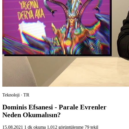
Teknoloji · TR
Dominis Efsanesi - Parale Evrenler
Neden Okumalısın?
15.08.2021
1 dk okuma
1,012 görüntülenme
79 tekil