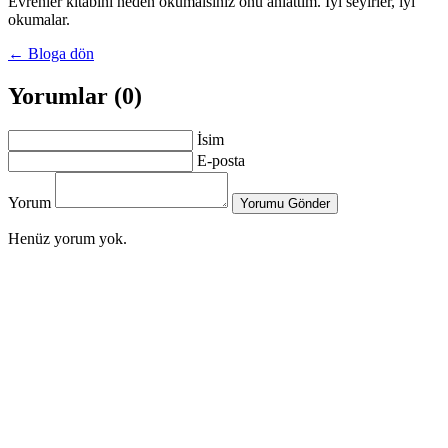
Evrenler kitabını neden okumalsınız onu anlattım. İyi seyirler, iyi
okumalar.
← Bloga dön
Yorumlar (0)
İsim
E-posta
Yorum
Yorumu Gönder
Henüz yorum yok.