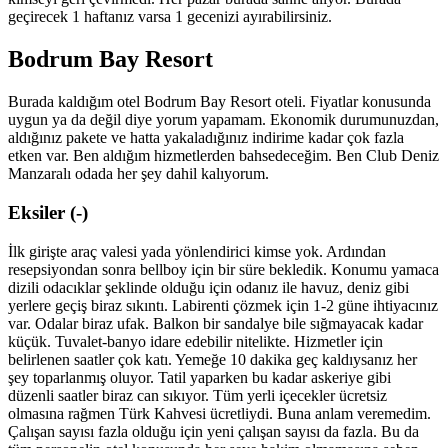
geçirecek 1 haftanız varsa 1 gecenizi ayırabilirsiniz.
Bodrum Bay Resort
Burada kaldığım otel Bodrum Bay Resort oteli. Fiyatlar konusunda
uygun ya da değil diye yorum yapamam. Ekonomik durumunuzdan,
aldığınız pakete ve hatta yakaladığınız indirime kadar çok fazla
etken var. Ben aldığım hizmetlerden bahsedeceğim. Ben Club Deniz
Manzaralı odada her şey dahil kalıyorum.
Eksiler (-)
İlk girişte araç valesi yada yönlendirici kimse yok. Ardından
resepsiyondan sonra bellboy için bir süre bekledik. Konumu yamaca
dizili odacıklar şeklinde olduğu için odanız ile havuz, deniz gibi
yerlere geçiş biraz sıkıntı. Labirenti çözmek için 1-2 güne ihtiyacınız
var. Odalar biraz ufak. Balkon bir sandalye bile sığmayacak kadar
küçük. Tuvalet-banyo idare edebilir nitelikte. Hizmetler için
belirlenen saatler çok katı. Yemeğe 10 dakika geç kaldıysanız her
şey toparlanmış oluyor. Tatil yaparken bu kadar askeriye gibi
düzenli saatler biraz can sıkıyor. Tüm yerli içecekler ücretsiz
olmasına rağmen Türk Kahvesi ücretliydi. Buna anlam veremedim.
Çalışan sayısı fazla olduğu için yeni çalışan sayısı da fazla. Bu da