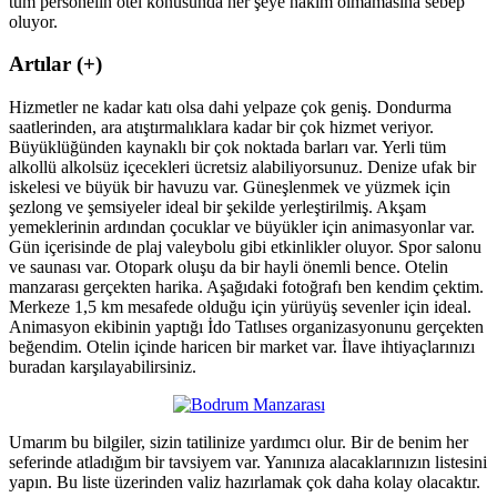
tüm personelin otel konusunda her şeye hakim olmamasına sebep
oluyor.
Artılar (+)
Hizmetler ne kadar katı olsa dahi yelpaze çok geniş. Dondurma
saatlerinden, ara atıştırmalıklara kadar bir çok hizmet veriyor.
Büyüklüğünden kaynaklı bir çok noktada barları var. Yerli tüm
alkollü alkolsüz içecekleri ücretsiz alabiliyorsunuz. Denize ufak bir
iskelesi ve büyük bir havuzu var. Güneşlenmek ve yüzmek için
şezlong ve şemsiyeler ideal bir şekilde yerleştirilmiş. Akşam
yemeklerinin ardından çocuklar ve büyükler için animasyonlar var.
Gün içerisinde de plaj valeybolu gibi etkinlikler oluyor. Spor salonu
ve saunası var. Otopark oluşu da bir hayli önemli bence. Otelin
manzarası gerçekten harika. Aşağıdaki fotoğrafı ben kendim çektim.
Merkeze 1,5 km mesafede olduğu için yürüyüş sevenler için ideal.
Animasyon ekibinin yaptığı İdo Tatlıses organizasyonunu gerçekten
beğendim. Otelin içinde haricen bir market var. İlave ihtiyaçlarınızı
buradan karşılayabilirsiniz.
Umarım bu bilgiler, sizin tatilinize yardımcı olur. Bir de benim her
seferinde atladığım bir tavsiyem var. Yanınıza alacaklarınızın listesini
yapın. Bu liste üzerinden valiz hazırlamak çok daha kolay olacaktır.