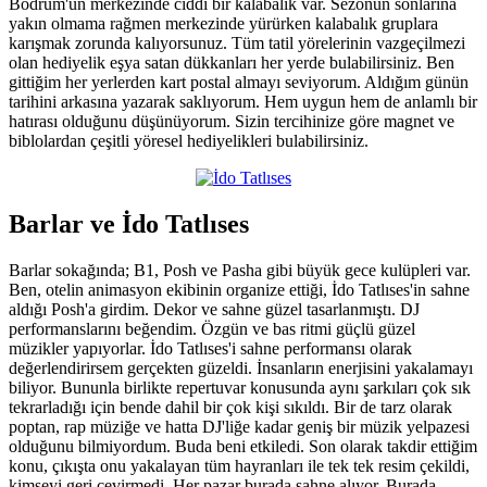
Bodrum'un merkezinde ciddi bir kalabalık var. Sezonun sonlarına
yakın olmama rağmen merkezinde yürürken kalabalık gruplara
karışmak zorunda kalıyorsunuz. Tüm tatil yörelerinin vazgeçilmezi
olan hediyelik eşya satan dükkanları her yerde bulabilirsiniz. Ben
gittiğim her yerlerden kart postal almayı seviyorum. Aldığım günün
tarihini arkasına yazarak saklıyorum. Hem uygun hem de anlamlı bir
hatırası olduğunu düşünüyorum. Sizin tercihinize göre magnet ve
biblolardan çeşitli yöresel hediyelikleri bulabilirsiniz.
Barlar ve İdo Tatlıses
Barlar sokağında; B1, Posh ve Pasha gibi büyük gece kulüpleri var.
Ben, otelin animasyon ekibinin organize ettiği, İdo Tatlıses'in sahne
aldığı Posh'a girdim. Dekor ve sahne güzel tasarlanmıştı. DJ
performanslarını beğendim. Özgün ve bas ritmi güçlü güzel
müzikler yapıyorlar. İdo Tatlıses'i sahne performansı olarak
değerlendirirsem gerçekten güzeldi. İnsanların enerjisini yakalamayı
biliyor. Bununla birlikte repertuvar konusunda aynı şarkıları çok sık
tekrarladığı için bende dahil bir çok kişi sıkıldı. Bir de tarz olarak
poptan, rap müziğe ve hatta DJ'liğe kadar geniş bir müzik yelpazesi
olduğunu bilmiyordum. Buda beni etkiledi. Son olarak takdir ettiğim
konu, çıkışta onu yakalayan tüm hayranları ile tek tek resim çekildi,
kimseyi geri çevirmedi. Her pazar burada sahne alıyor. Burada