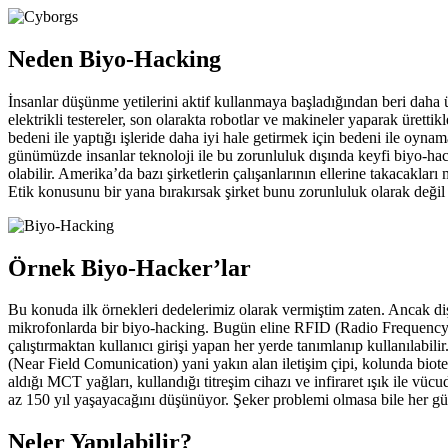
Neden Biyo-Hacking
İnsanlar düşünme yetilerini aktif kullanmaya başladığından beri daha ür
elektrikli testereler, son olarakta robotlar ve makineler yaparak üretti
bedeni ile yaptığı işleride daha iyi hale getirmek için bedeni ile oyn
günümüzde insanlar teknoloji ile bu zorunluluk dışında keyfi biyo-hack
olabilir. Amerika’da bazı şirketlerin çalışanlarının ellerine takacakl
Etik konusunu bir yana bırakırsak şirket bunu zorunluluk olarak değil
Örnek Biyo-Hacker’lar
Bu konuda ilk örnekleri dedelerimiz olarak vermiştim zaten. Ancak diş 
mikrofonlarda bir biyo-hacking. Bugün eline RFID (Radio Frequency Ident
çalıştırmaktan kullanıcı girişi yapan her yerde tanımlanıp kullanılab
(Near Field Comunication) yani yakın alan iletişim çipi, kolunda biot
aldığı MCT yağları, kullandığı titreşim cihazı ve infiraret ışık ile v
az 150 yıl yaşayacağını düşünüyor. Şeker problemi olmasa bile her gü
Neler Yapılabilir?