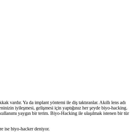
kak vardır. Ya da implant yöntemi ile diş taktıranlar. Akıllı lens adı
eninizin iyileşmesi, gelişmesi için yaptığınız her şeyde biyo-hacking.
ullanımı yaygın bir terim. Biyo-Hacking ile ulaşılmak istenen bir tür
re ise biyo-hacker deniyor.