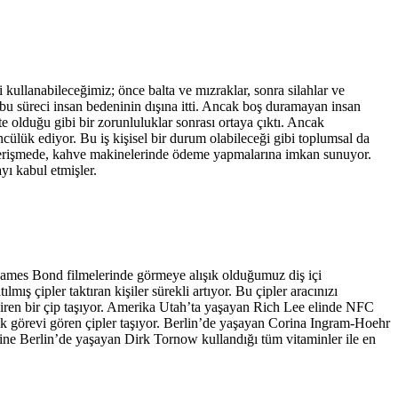
 kullanabileceğimiz; önce balta ve mızraklar, sonra silahlar ve
on bu süreci insan bedeninin dışına itti. Ancak boş duramayan insan
e olduğu gibi bir zorunluluklar sonrası ortaya çıktı. Ancak
cülük ediyor. Bu iş kişisel bir durum olabileceği gibi toplumsal da
arına erişmede, kahve makinelerinde ödeme yapmalarına imkan sunuyor.
yı kabul etmişler.
. James Bond filmelerinde görmeye alışık olduğumuz diş içi
ış çipler taktıran kişiler sürekli artıyor. Bu çipler aracınızı
ldiren bir çip taşıyor. Amerika Utah’ta yaşayan Rich Lee elinde NFC
lık görevi gören çipler taşıyor. Berlin’de yaşayan Corina Ingram-Hoehr
. Yine Berlin’de yaşayan Dirk Tornow kullandığı tüm vitaminler ile en