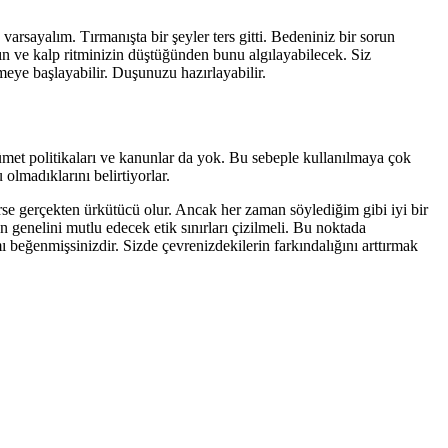
varsayalım. Tırmanışta bir şeyler ters gitti. Bedeniniz bir sorun
zın ve kalp ritminizin düştüğünden bunu algılayabilecek. Siz
rmeye başlayabilir. Duşunuzu hazırlayabilir.
ükümet politikaları ve kanunlar da yok. Bu sebeple kullanılmaya çok
lmadıklarını belirtiyorlar.
rse gerçekten ürkütücü olur. Ancak her zaman söylediğim gibi iyi bir
genelini mutlu edecek etik sınırları çizilmeli. Bu noktada
ı beğenmişsinizdir. Sizde çevrenizdekilerin farkındalığını arttırmak