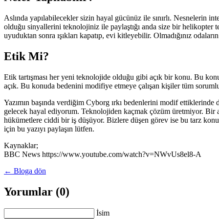
Aslında yapılabilecekler sizin hayal gücünüz ile sınırlı. Nesnelerin int
olduğu sinyallerini teknolojiniz ile paylaştığı anda size bir helikopt
uyuduktan sonra ışıkları kapatıp, evi kitleyebilir. Olmadığınız odaları
Etik Mi?
Etik tartışması her yeni teknolojide olduğu gibi açık bir konu. Bu kon
açık. Bu konuda bedenini modifiye etmeye çalışan kişiler tüm sorumlul
Yazımın başında verdiğim Cyborg ırkı bedenlerini modif ettiklerinde d
gelecek hayal ediyorum. Teknolojiden kaçmak çözüm üretmiyor. Bir an ö
hükümetlere ciddi bir iş düşüyor. Bizlere düşen görev ise bu tarz konu
için bu yazıyı paylaşın lütfen.
Kaynaklar;
BBC News https://www.youtube.com/watch?v=NWvUs8el8-A
← Bloga dön
Yorumlar (0)
İsim