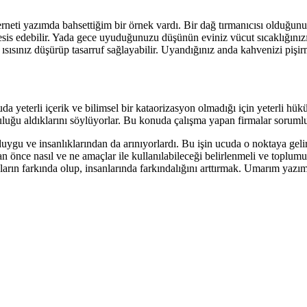
erneti yazımda bahsettiğim bir örnek vardı. Bir dağ tırmanıcısı olduğunu 
er tesis edebilir. Yada gece uyuduğunuzu düşünün eviniz vücut sıcaklığını
n ısısınız düşürüp tasarruf sağlayabilir. Uyandığınız anda kahvenizi pişi
uda yeterli içerik ve bilimsel bir kataorizasyon olmadığı için yeterli h
uğu aldıklarını söylüyorlar. Bu konuda çalışma yapan firmalar sorumlu o
uygu ve insanlıklarından da arınıyorlardı. Bu işin ucuda o noktaya geli
nce nasıl ve ne amaçlar ile kullanılabileceği belirlenmeli ve toplumun 
ların farkında olup, insanlarında farkındalığını arttırmak. Umarım yazım