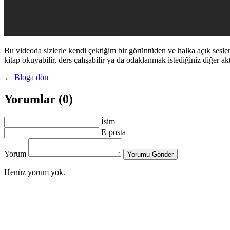
Bu videoda sizlerle kendi çektiğim bir görüntüden ve halka açık sesle
kitap okuyabilir, ders çalışabilir ya da odaklanmak istediğiniz diğer akti
← Bloga dön
Yorumlar (0)
İsim
E-posta
Yorum
Yorumu Gönder
Henüz yorum yok.