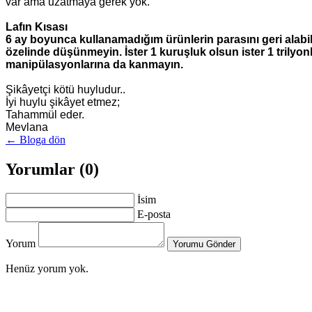
var ama uzatmaya gerek yok.
Lafın Kısası
6 ay boyunca kullanamadığım ürünlerin parasını geri alabi
özelinde düşünmeyin. İster 1 kuruşluk olsun ister 1 trilyonl
manipülasyonlarına da kanmayın.
Şikâyetçi kötü huyludur..
İyi huylu şikâyet etmez;
Tahammül eder.
Mevlana
← Bloga dön
Yorumlar (0)
İsim
E-posta
Yorum
Yorumu Gönder
Henüz yorum yok.