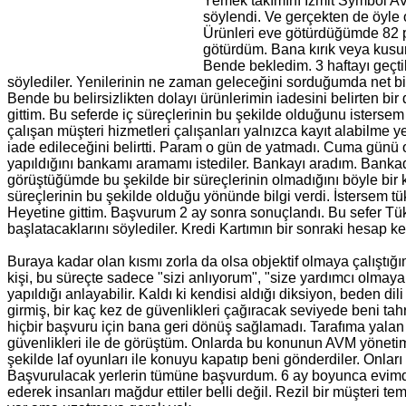
Yemek takımını İzmit Symbol AVM
söylendi. Ve gerçekten de öyle o
Ürünleri eve götürdüğümde 82 pa
götürdüm. Bana kırık veya kusur
Bende bekledim. 3 haftayı geçti
söylediler. Yenilerinin ne zaman geleceğini sorduğumda net bir 
Bende bu belirsizlikten dolayı ürünlerimin iadesini belirten b
gittim. Bu seferde iç süreçlerinin bu şekilde olduğunu isterse
çalışan müşteri hizmetleri çalışanları yalnızca kayıt alabilme
iade edileceğini belirtti. Param o gün de yatmadı. Cuma günü o
yapıldığını bankamı aramamı istediler. Bankayı aradım. Bankad
görüştüğümde bu şekilde bir süreçlerinin olmadığını böyle bir
süreçlerinin bu şekilde olduğu yönünde bilgi verdi. İstersem 
Heyetine gittim. Başvurum 2 ay sonra sonuçlandı. Bu sefer Tük
başlatacaklarını söylediler. Kredi Kartımın bir sonraki hesap 
Buraya kadar olan kısmı zorla da olsa objektif olmaya çalıştığ
kişi, bu süreçte sadece "sizi anlıyorum", "size yardımcı olmaya
yapıldığı anlayabilir. Kaldı ki kendisi aldığı diksiyon, beden d
girmiş, bir kaç kez de güvenlikleri çağıracak seviyede beni tahr
hiçbir başvuru için bana geri dönüş sağlamadı. Tarafıma yalan
güvenlikleri ile de görüştüm. Onlarda bu konunun AVM yönetim
şekilde laf oyunları ile konuyu kapatıp beni gönderdiler. Onları
Başvurulacak yerlerin tümüne başvurdum. 6 ay boyunca evimde
ederek insanları mağdur ettiler belli değil. Rezil bir müşteri tem