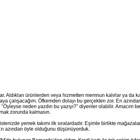
arlar. Aldıkları ürünlerden veya hizmetten memnun kalırlar ya da
maya çalışacağım. Öfkemden dolayı bu gerçekten zor. En azından
 "Öyleyse neden yazdın bu yazıyı?" diyenler olabilir. Amacım
şmak zorunda kalmasın.
stenizde yemek takımı ilk sıralardadır. Eşimle birlikte mağazal
k. En azından öyle olduğunu düşünüyorduk.