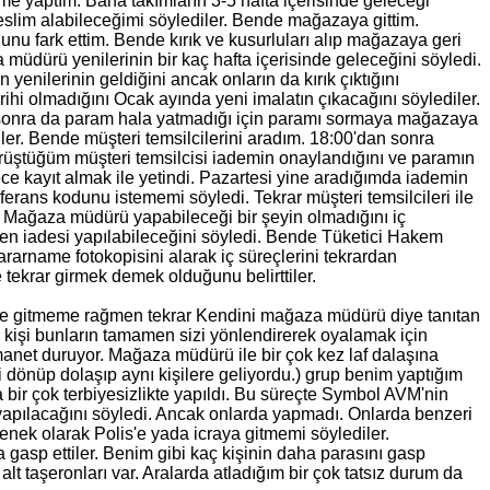
e yaptım. Bana takımların 3-5 hafta içerisinde geleceği
 teslim alabileceğimi söylediler. Bende mağazaya gittim.
u fark ettim. Bende kırık ve kusurluları alıp mağazaya geri
müdürü yenilerinin bir kaç hafta içerisinde geleceğini söyledi.
nilerinin geldiğini ancak onların da kırık çıktığını
rihi olmadığını Ocak ayında yeni imalatın çıkacağını söylediler.
fta sonra da param hala yatmadığı için paramı sormaya mağazaya
ler. Bende müşteri temsilcilerini aradım. 18:00'dan sonra
görüştüğüm müşteri temsilcisi iademin onaylandığını ve paramın
ce kayıt almak ile yetindi. Pazartesi yine aradığımda iademin
rans kodunu istememi söyledi. Tekrar müşteri temsilcileri ile
m. Mağaza müdürü yapabileceği bir şeyin olmadığını iç
emen iadesi yapılabileceğini söyledi. Bende Tüketici Hakem
arname fotokopisini alarak iç süreçlerini tekrardan
 tekrar girmek demek olduğunu belirttiler.
etine gitmeme rağmen tekrar Kendini mağaza müdürü diye tanıtan
ir kişi bunların tamamen sizi yönlendirerek oyalamak için
e emanet duruyor. Mağaza müdürü ile bir çok kez laf dalaşına
li dönüp dolaşıp aynı kişilere geliyordu.) grup benim yaptığım
ir çok terbiyesizlikte yapıldı. Bu süreçte Symbol AVM'nin
yapılacağını söyledi. Ancak onlarda yapmadı. Onlarda benzeri
eçenek olarak Polis'e yada icraya gitmemi söylediler.
asp ettiler. Benim gibi kaç kişinin daha parasını gasp
 alt taşeronları var. Aralarda atladığım bir çok tatsız durum da