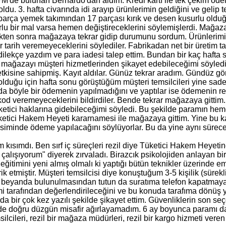
'de bulunan Bernardo'dan aldım. Kredi kartı ile tek çekim ödem
ldu. 3. hafta civarında idi arayıp ürünlerimin geldiğini ve gelip
rça yemek takımından 17 parçası kırık ve desen kusurlu olduğun
lu bir mal varsa hemen değiştireceklerini söylemişlerdi. Mağaza 
kten sonra mağazaya tekrar gidip durumunu sordum. Ürünlerimin ye
tarih veremeyeceklerini söylediler. Fabrikadan net bir üretim ta
ir dilekçe yazdım ve para iadesi talep ettim. Bundan bir kaç ha
m mağazayı müşteri hizmetlerinden şikayet edebileceğimi söyledi
 yetkisine sahipmiş. Kayıt aldılar. Günüz tekrar aradım. Gündüz 
lduğu için hafta sonu görüştüğüm müşteri temsilcileri yine sade
a böyle bir ödemenin yapılmadığını ve yaptılar ise ödemenin refe
 kod veremeyeceklerini bildirdiler. Bende tekrar mağazaya gitti
tüketici haklarına gidebileceğimi söyledi. Bu şekilde paramın h
etici Hakem Heyeti kararnamesi ile mağazaya gittim. Yine bu kar
kesiminde ödeme yapılacağını söylüyorlar. Bu da yine aynı sürece
ım kısımdı. Ben sırf iç süreçleri rezil diye Tüketici Hakem Hey
 çalışıyorum" diyerek zırvaladı. Birazcık psikolojiden anlayan b
ili eğitimini yeni almış olmalı ki yaptığı bütün teknikler üzerind
ik etmiştir. Müşteri temsilcisi diye konuştuğum 3-5 kişilik (sürek
 beyanda bulunulmasından tutun da suratıma telefon kapatmaya b
i tarafından değerlendirileceğini ve bu konuda tarafıma dönüş 
 da bir çok kez yazılı şekilde şikayet ettim. Güvenliklerin son s
 doğru düzgün misafir ağırlayamadım. 6 ay boyunca paramı da g
silcileri, rezil bir mağaza müdürleri, rezil bir kargo hizmeti veren