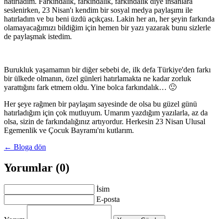
hatırladım. Farkındalık, farkındalık, farkındalık diye insanlara
seslenirken, 23 Nisan'ı kendim bir sosyal medya paylaşımı ile
hatırladım ve bu beni üzdü açıkçası. Lakin her an, her şeyin farkında
olamayacağımızı bildiğim için hemen bir yazı yazarak bunu sizlerle
de paylaşmak istedim.
Burukluk yaşamamın bir diğer sebebi de, ilk defa Türkiye'den farkı
bir ülkede olmanın, özel günleri hatırlamakta ne kadar zorluk
yarattığını fark etmem oldu. Yine bolca farkındalık… 🙂
Her şeye rağmen bir paylaşım sayesinde de olsa bu güzel günü
hatırladığım için çok mutluyum. Umarım yazdığım yazılarla, az da
olsa, sizin de farkındalığınız artıyordur. Herkesin 23 Nisan Ulusal
Egemenlik ve Çocuk Bayramı'nı kutlarım.
← Bloga dön
Yorumlar (0)
İsim
E-posta