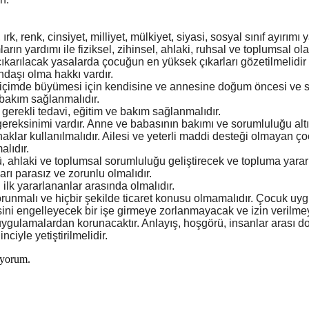
ırk, renk, cinsiyet, milliyet, mülkiyet, siyasi, sosyal sınıf ayırım
ların yardımı ile fiziksel, zihinsel, ahlaki, ruhsal ve toplumsal o
karılacak yasalarda çocuğun en yüksek çıkarları gözetilmelidir
andaşı olma hakkı vardır.
bir biçimde büyümesi için kendisine ve annesine doğum öncesi ve 
 bakım sağlanmalıdır.
 gerekli tedavi, eğitim ve bakım sağlanmalıdır.
ye gereksinimi vardır. Anne ve babasının bakımı ve sorumluluğu al
lar kullanılmalıdır. Ailesi ve yeterli maddi desteği olmayan 
alıdır.
cü, ahlaki ve toplumsal sorumluluğu geliştirecek ve topluma yararl
arı parasız ve zorunlu olmalıdır.
ilk yararlananlar arasında olmalıdır.
korunmalı ve hiçbir şekilde ticaret konusu olmamalıdır. Çocuk uyg
esini engelleyecek bir işe girmeye zorlanmayacak ve izin verilme
n uygulamalardan korunacaktır. Anlayış, hoşgörü, insanlar arası d
ciyle yetiştirilmelidir.
iyorum.