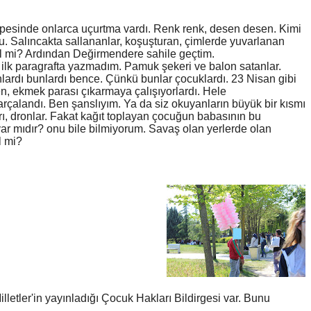
 tepesinde onlarca uçurtma vardı. Renk renk, desen desen. Kimi
ordu. Salıncakta sallananlar, koşuşturan, çimlerde yuvarlanan
il mi? Ardından Değirmendere sahile geçtim.
 ilk paragrafta yazmadım. Pamuk şekeri ve balon satanlar.
lardı bunlardı bence. Çünkü bunlar çocuklardı. 23 Nisan gibi
en, ekmek parası çıkarmaya çalışıyorlardı. Hele
alandı. Ben şanslıyım. Ya da siz okuyanların büyük bir kısmı
rı, dronlar. Fakat kağıt toplayan çocuğun babasının bu
r mıdır? onu bile bilmiyorum. Savaş olan yerlerde olan
l mi?
lletler'in yayınladığı Çocuk Hakları Bildirgesi var. Bunu