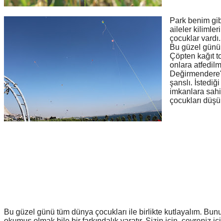
Park benim gib
aileler kilimle
çocuklar vardı
Bu güzel günün
Çöpten kağıt t
onlara atfedil
Değirmendere'd
şanslı. İstedi
imkanlara sahi
çocukları düş
Bu güzel günü tüm dünya çocukları ile birlikte kutlayalım. Bunu
okumuş olmak bile bir farkındalık yaratır. Sizin için, çevreniz iç