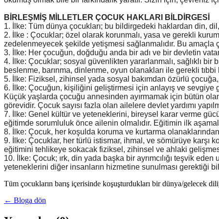
BİRLEŞMİŞ MİLLETLER ÇOCUK HAKLARI BİLDİRGESİ
1. İlke: Tüm dünya çocukları; bu bildirgedeki haklardan din, dil, 
2. İlke : Çocuklar; özel olarak korunmalı, yasa ve gerekli kurum
zedelenmeyecek şekilde yetişmesi sağlanmalıdır. Bu amaçla çı
3. İlke: Her çocuğun, doğduğu anda bir adı ve bir devletin vat
4. İlke: Çocuklar; sosyal güvenlikten yararlanmalı, sağlıklı 
beslenme, barınma, dinlenme, oyun olanakları ile gerekli tıbbi
5. İlke: Fiziksel, zihinsel yada sosyal bakımdan özürlü çocuğa,
6. İlke: Çocuğun, kişiliğini geliştirmesi için anlayış ve sevgi
Küçük yaşlarda çocuğu annesinden ayırmamak için bütün olanak
görevidir. Çocuk sayısı fazla olan ailelere devlet yardımı yapılm
7. İlke: Genel kültür ve yeteneklerini, bireysel karar verme gü
eğitimde sorumluluk önce ailenin olmalıdır. Eğitimin ilk aşamal
8. İlke: Çocuk, her koşulda koruma ve kurtarma olanaklarından 
9. İlke: Çocuklar, her türlü istismar, ihmal, ve sömürüye karşı 
eğitimini tehlikeye sokacak fiziksel, zihinsel ve ahlaki gelişm
10. İlke: Çocuk; ırk, din yada başka bir ayrımcılığı teşvik ede
yeteneklerini diğer insanların hizmetine sunulması gerektiği bilin
Tüm çocukların barış içerisinde koşuşturdukları bir dünya/gelecek dil
← Bloga dön