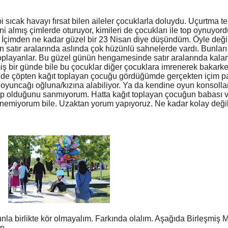
i sıcak havayı fırsat bilen aileler çocuklarla doluydu. Uçurtma
rini almış çimlerde oturuyor, kimileri de çocukları ile top oynuy
. İçimden ne kadar güzel bir 23 Nisan diye düşündüm. Öyle değ
 satır aralarında aslında çok hüzünlü sahnelerde vardı. Bunları
oplayanlar. Bu güzel günün hengamesinde satır aralarında kalan
miş bir günde bile bu çocuklar diğer çocuklara imrenerek bakark
e çöpten kağıt toplayan çocuğu gördüğümde gerçekten içim parç
ği oyuncağı oğluna/kızına alabiliyor. Ya da kendine oyun konsolla
p olduğunu sanmıyorum. Hatta kağıt toplayan çocuğun babası va
ünemiyorum bile. Uzaktan yorum yapıyoruz. Ne kadar kolay deği
nla birlikte kör olmayalım. Farkında olalım. Aşağıda Birleşmiş Mi
in.