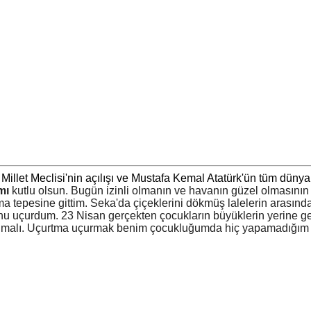
Millet Meclisi'nin açılışı ve Mustafa Kemal Atatürk'ün tüm düny
mı
kutlu olsun. Bugün izinli olmanın ve havanın güzel olmasının 
 tepesine gittim. Seka'da çiçeklerini dökmüş lalelerin arasında çı
nu uçurdum. 23 Nisan gerçekten çocukların büyüklerin yerine g
malı. Uçurtma uçurmak benim çocukluğumda hiç yapamadığım bir