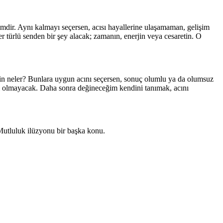
imdir. Aynı kalmayı seçersen, acısı hayallerine ulaşamaman, gelişim
 türlü senden bir şey alacak; zamanın, enerjin veya cesaretin. O
erin neler? Bunlara uygun acını seçersen, sonuç olumlu ya da olumsuz
mı olmayacak. Daha sonra değineceğim kendini tanımak, acını
 Mutluluk ilüzyonu bir başka konu.