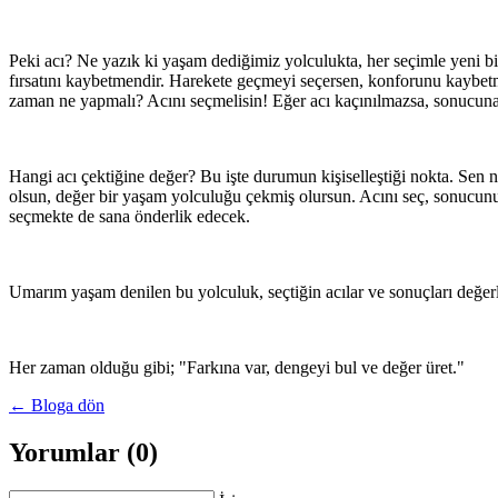
Peki acı? Ne yazık ki yaşam dediğimiz yolculukta, her seçimle yeni bi
fırsatını kaybetmendir. Harekete geçmeyi seçersen, konforunu kaybetme
zaman ne yapmalı? Acını seçmelisin! Eğer acı kaçınılmazsa, sonucuna 
Hangi acı çektiğine değer? Bu işte durumun kişiselleştiği nokta. Sen 
olsun, değer bir yaşam yolculuğu çekmiş olursun. Acını seç, sonucun
seçmekte de sana önderlik edecek.
Umarım yaşam denilen bu yolculuk, seçtiğin acılar ve sonuçları değerle
Her zaman olduğu gibi; "Farkına var, dengeyi bul ve değer üret."
← Bloga dön
Yorumlar (0)