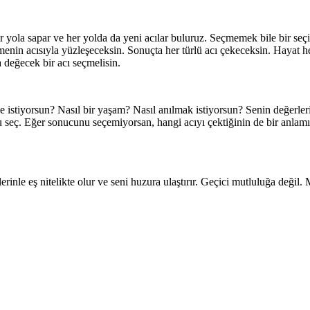
r yola sapar ve her yolda da yeni acılar buluruz. Seçmemek bile bir seç
nin acısıyla yüzleşeceksin. Sonuçta her türlü acı çekeceksin. Hayat her
değecek bir acı seçmelisin.
ne istiyorsun? Nasıl bir yaşam? Nasıl anılmak istiyorsun? Senin değerl
u seç. Eğer sonucunu seçemiyorsan, hangi acıyı çektiğinin de bir anla
rinle eş nitelikte olur ve seni huzura ulaştırır. Geçici mutluluğa değil.