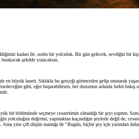
diğimiz kadarı ile, sonlu bir yolculuk. Bir gün gelecek, sevdiğin bir ki
bırakacak şekilde yutacaksın.
en büyük laneti. Sıklıkla bu gerçeği görmezden gelip unutarak yaşasan 
hsedeceğim gibi, eğer başarabilirsen, her durumun aslında farklı bakış 
inde.
büyük bir bölümünde seçmeye cesaretimin olmadığı bir şeyi yaptım. Son
iğin yolculuğun değerini, yapmaktan kaçındığın şeylerle değil de, cesar
. Ama yine çift düşün mantığı ile "Bugün, hiçbir şey için yarından dah