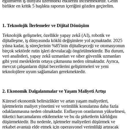
eğilimlerin iş dünyası üzerindeki etkilerini incelemektedir. Gelin
birlikte en kritik 5 başlıkta raporun içeriğini gözden geçirelim.
1. Teknolojik İlerlemeler ve Dijital Dönüşüm
Teknolojik gelişmeler, özellikle yapay zekâ (AI), robotik ve
dijitalleşme, iş dünyasında köklü değişimlere yol açmaktadır. 2025
yılına kadar, iş süreçlerinin %85'inin dijitalleşeceği ve otomasyonun
birçok sektörde rutin işleri devralacağı öngörülmektedir. Bu durum,
veri analistleri, yapay zekâ uzmanları ve siber güvenlik uzmanları
gibi yeni mesleklerin ortaya çıkmasına neden olmaktadır. Ayrıca,
mevcut çalışanların dijital becerilerini geliştirmeleri ve yeni
teknolojilere uyum sağlamaları gerekmektedir.​
2. Ekonomik Dalgalanmalar ve Yaşam Maliyeti Artışı
Küresel ekonomik belirsizlikler ve artan yaşam maliyetleri,
işletmelerin maliyet yönetimi ve verimlilik konularına daha fazla
odaklanmasına neden olmaktadır. Enflasyon oranlarının yükselmesi,
tüketici harcamalarını etkilemekte ve bu da şirketlerin kârlılığını
düşürmektedir. Bu nedenle, işletmeler maliyetleri düşürmek ve
rekabet avantajı elde etmek için operasyonel verimliliği artıracak