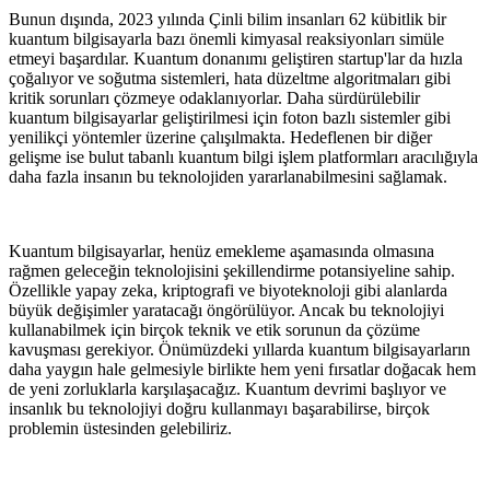
Bunun dışında, 2023 yılında Çinli bilim insanları 62 kübitlik bir
kuantum bilgisayarla bazı önemli kimyasal reaksiyonları simüle
etmeyi başardılar. Kuantum donanımı geliştiren startup'lar da hızla
çoğalıyor ve soğutma sistemleri, hata düzeltme algoritmaları gibi
kritik sorunları çözmeye odaklanıyorlar. Daha sürdürülebilir
kuantum bilgisayarlar geliştirilmesi için foton bazlı sistemler gibi
yenilikçi yöntemler üzerine çalışılmakta. Hedeflenen bir diğer
gelişme ise bulut tabanlı kuantum bilgi işlem platformları aracılığıyla
daha fazla insanın bu teknolojiden yararlanabilmesini sağlamak.
Kuantum bilgisayarlar, henüz emekleme aşamasında olmasına
rağmen geleceğin teknolojisini şekillendirme potansiyeline sahip.
Özellikle yapay zeka, kriptografi ve biyoteknoloji gibi alanlarda
büyük değişimler yaratacağı öngörülüyor. Ancak bu teknolojiyi
kullanabilmek için birçok teknik ve etik sorunun da çözüme
kavuşması gerekiyor. Önümüzdeki yıllarda kuantum bilgisayarların
daha yaygın hale gelmesiyle birlikte hem yeni fırsatlar doğacak hem
de yeni zorluklarla karşılaşacağız. Kuantum devrimi başlıyor ve
insanlık bu teknolojiyi doğru kullanmayı başarabilirse, birçok
problemin üstesinden gelebiliriz.