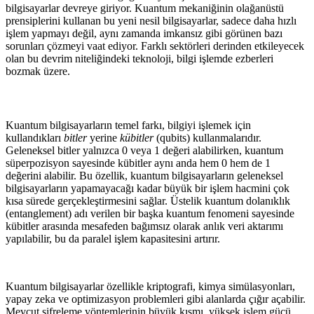
bilgisayarlar devreye giriyor. Kuantum mekaniğinin olağanüstü
prensiplerini kullanan bu yeni nesil bilgisayarlar, sadece daha hızlı
işlem yapmayı değil, aynı zamanda imkansız gibi görünen bazı
sorunları çözmeyi vaat ediyor. Farklı sektörleri derinden etkileyecek
olan bu devrim niteliğindeki teknoloji, bilgi işlemde ezberleri
bozmak üzere.
Kuantum bilgisayarların temel farkı, bilgiyi işlemek için
kullandıkları
bitler
yerine
kübitler
(qubits) kullanmalarıdır.
Geleneksel bitler yalnızca 0 veya 1 değeri alabilirken, kuantum
süperpozisyon sayesinde kübitler aynı anda hem 0 hem de 1
değerini alabilir. Bu özellik, kuantum bilgisayarların geleneksel
bilgisayarların yapamayacağı kadar büyük bir işlem hacmini çok
kısa sürede gerçekleştirmesini sağlar. Üstelik kuantum dolanıklık
(entanglement) adı verilen bir başka kuantum fenomeni sayesinde
kübitler arasında mesafeden bağımsız olarak anlık veri aktarımı
yapılabilir, bu da paralel işlem kapasitesini artırır.
Kuantum bilgisayarlar özellikle kriptografi, kimya simülasyonları,
yapay zeka ve optimizasyon problemleri gibi alanlarda çığır açabilir.
Mevcut şifreleme yöntemlerinin büyük kısmı, yüksek işlem gücü