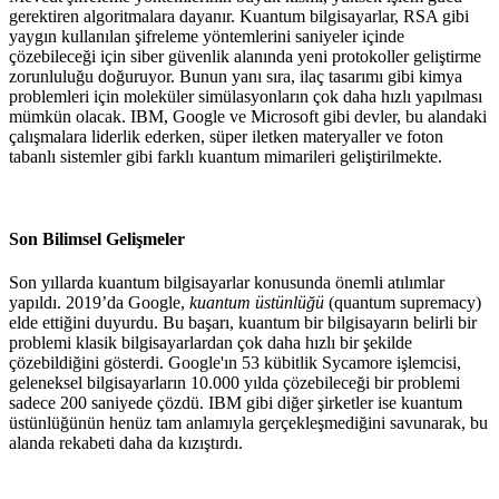
gerektiren algoritmalara dayanır. Kuantum bilgisayarlar, RSA gibi
yaygın kullanılan şifreleme yöntemlerini saniyeler içinde
çözebileceği için siber güvenlik alanında yeni protokoller geliştirme
zorunluluğu doğuruyor. Bunun yanı sıra, ilaç tasarımı gibi kimya
problemleri için moleküler simülasyonların çok daha hızlı yapılması
mümkün olacak. IBM, Google ve Microsoft gibi devler, bu alandaki
çalışmalara liderlik ederken, süper iletken materyaller ve foton
tabanlı sistemler gibi farklı kuantum mimarileri geliştirilmekte.
Son Bilimsel Gelişmeler
Son yıllarda kuantum bilgisayarlar konusunda önemli atılımlar
yapıldı. 2019’da Google,
kuantum üstünlüğü
(quantum supremacy)
elde ettiğini duyurdu. Bu başarı, kuantum bir bilgisayarın belirli bir
problemi klasik bilgisayarlardan çok daha hızlı bir şekilde
çözebildiğini gösterdi. Google'ın 53 kübitlik Sycamore işlemcisi,
geleneksel bilgisayarların 10.000 yılda çözebileceği bir problemi
sadece 200 saniyede çözdü. IBM gibi diğer şirketler ise kuantum
üstünlüğünün henüz tam anlamıyla gerçekleşmediğini savunarak, bu
alanda rekabeti daha da kızıştırdı.