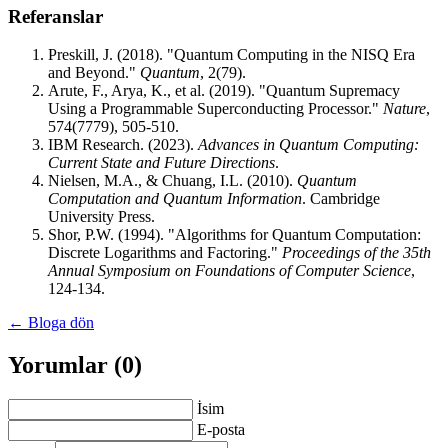
Referanslar
Preskill, J. (2018). "Quantum Computing in the NISQ Era
and Beyond."
Quantum
, 2(79).
Arute, F., Arya, K., et al. (2019). "Quantum Supremacy
Using a Programmable Superconducting Processor."
Nature
,
574(7779), 505-510.
IBM Research. (2023).
Advances in Quantum Computing:
Current State and Future Directions
.
Nielsen, M.A., & Chuang, I.L. (2010).
Quantum
Computation and Quantum Information
. Cambridge
University Press.
Shor, P.W. (1994). "Algorithms for Quantum Computation:
Discrete Logarithms and Factoring."
Proceedings of the 35th
Annual Symposium on Foundations of Computer Science
,
124-134.
← Bloga dön
Yorumlar (0)
İsim
E-posta