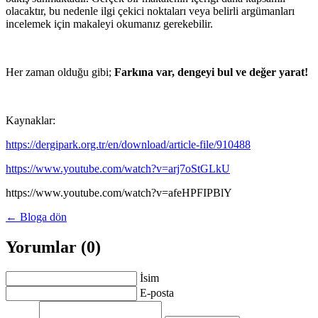
olacaktır, bu nedenle ilgi çekici noktaları veya belirli argümanları
incelemek için makaleyi okumanız gerekebilir.
Her zaman olduğu gibi;
Farkına var, dengeyi bul ve değer yarat!
Kaynaklar:
https://dergipark.org.tr/en/download/article-file/910488
https://www.youtube.com/watch?v=arj7oStGLkU
https://www.youtube.com/watch?v=afeHPFIPBlY
← Bloga dön
Yorumlar (0)
İsim
E-posta