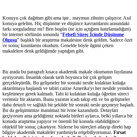
Konuyu çok dağıttım gibi ama işte.. maymun zihnim çalışıyor. Asıl
konuya gelelim. Hiç düşünme ve düşünce kavramlarını arasındaki
farkı sorguladınız mı? Ben bugün (ne için açtığımı hatırlamadığım)
bir internet sörfünün sonunda “
Felsefi Süreç İçinde Düşünme
Olgusu
” başlıklı bir araştırma makalesine denk geldim. Sadece özet
ve sonuç kısımlarını okudum. Genelde böyle ilgimi çeken
makalelere denk geldiğimde yaptığım gibi.
Bu arada bu paragrafı kısaca akademik makale okumanın faydasına
ayırıyorum. İnsanlık olarak tarih boyunca bir çok gelişim
gerçekleştirdik. Bu gelişmeler bir sonraki nesile kulaktan kulağa
aktarılmaya başlandı ve tabiri caizse Amerika'yı her nesilde yeniden
keşfetmeye gerek kalmadı. Tabi ki kulaktan kulağa öğretim süreci
verimsiz bir aktarım. Bunu yazının icadı takip etti ve bu gelişmeler
daha detaylı ve sağlıklı bir şekilde bir sonraki nesle geçmeye başladı.
Bu da gelişimimize inanılmaz bir ivme kazandırdı. Detayları
geçiyorum ama geldiğimiz noktada birileri aylarca, belki yıllarca bir
konuda araştırma yapıyor ve önemli bir konuda olabildiğince
objektif bir sonuç çıkartıyor. Sizlerse bu süreçleri atlayıp direkt hap
bilgiye akademik makaleler yardımıyla erişebiliyorsunuz.
Fırsat