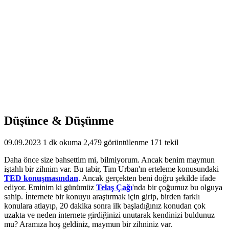
Düşünce & Düşünme
09.09.2023
1 dk okuma
2,479 görüntülenme
171 tekil
Daha önce size bahsettim mi, bilmiyorum. Ancak benim maymun
iştahlı bir zihnim var. Bu tabir, Tim Urban'ın erteleme konusundaki
TED konuşmasından
. Ancak gerçekten beni doğru şekilde ifade
ediyor. Eminim ki günümüz
Telaş Çağı
'nda bir çoğumuz bu olguya
sahip. İnternete bir konuyu araştırmak için girip, birden farklı
konulara atlayıp, 20 dakika sonra ilk başladığınız konudan çok
uzakta ve neden internete girdiğinizi unutarak kendinizi buldunuz
mu? Aramıza hoş geldiniz, maymun bir zihniniz var.