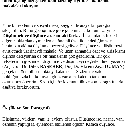
buldukça ilginizi çeken konularla ilgili güncel akademik
makaleleri okuyun.
Yine bir reklam ve sosyal mesaj kaygısı ile araya bir paragraf
sıkıştırdım. Bunu geçtiğimize göre gelelim ana konumuza yine.
Düşünmek ve düşünce arasındaki fark…
İnsan olarak bizleri
diğer canlılardan ayırt eden en önemli özellik ne dediğimizde
hepimizin aklına düşünme becerisi geliyor. Düşünce ve düşünmeyi
ayırt etmek üzerineydi makale. Ve uzun zamandır özet ve giriş kısmı
dışında detaylarına da bir makalenin göz gezdirdim. Bir çok
felsefecinin gözünden düşünme ve düşünceyi değerlendiren yazarlar
(Arş. Gör. Dr.
Dilek BAŞERER
, Doç Dr.
Ekrem Ziya DUMAN
)
gerçekten önemli bir nokta yakalamışlar. Sizlere de vakit
bulduğunuzda bu konuya ilginiz varsa makalenin tamamını
okumanızı öneririm. Sizin için öz kısmının ilk ve son paragrafını da
aşağıya bırakıyorum.
Öz (İlk ve Son Paragraf)
Düşünme, yüklem, yani iş, eylem, oluştur. Düşünce ise, nesne, yani
öznenin yaptığı iş, eylemden etkilenen öğedir. Kısaca düşünce,