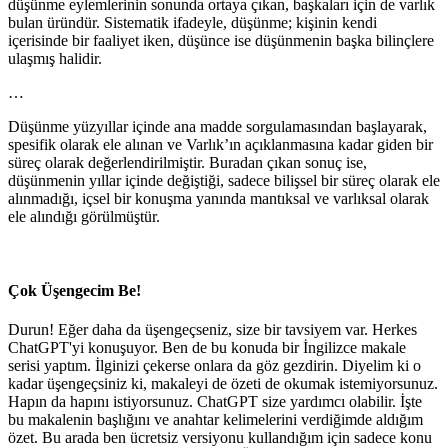
düşünme eylemlerinin sonunda ortaya çıkan, başkaları için de varlık
bulan üründür. Sistematik ifadeyle, düşünme; kişinin kendi
içerisinde bir faaliyet iken, düşünce ise düşünmenin başka bilinçlere
ulaşmış halidir.
…
Düşünme yüzyıllar içinde ana madde sorgulamasından başlayarak,
spesifik olarak ele alınan ve Varlık’ın açıklanmasına kadar giden bir
süreç olarak değerlendirilmiştir. Buradan çıkan sonuç ise,
düşünmenin yıllar içinde değiştiği, sadece bilişsel bir süreç olarak ele
alınmadığı, içsel bir konuşma yanında mantıksal ve varlıksal olarak
ele alındığı görülmüştür.
Çok Üşengecim Be!
Durun! Eğer daha da üşengeçseniz, size bir tavsiyem var. Herkes
ChatGPT'yi konuşuyor. Ben de bu konuda bir İngilizce makale
serisi yaptım. İlginizi çekerse onlara da göz gezdirin. Diyelim ki o
kadar üşengeçsiniz ki, makaleyi de özeti de okumak istemiyorsunuz.
Hapın da hapını istiyorsunuz. ChatGPT size yardımcı olabilir. İşte
bu makalenin başlığını ve anahtar kelimelerini verdiğimde aldığım
özet. Bu arada ben ücretsiz versiyonu kullandığım için sadece konu