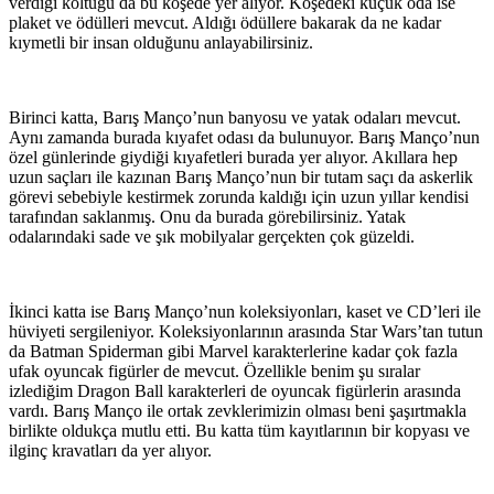
verdiği koltuğu da bu köşede yer alıyor. Köşedeki küçük oda ise
plaket ve ödülleri mevcut. Aldığı ödüllere bakarak da ne kadar
kıymetli bir insan olduğunu anlayabilirsiniz.
Birinci katta, Barış Manço’nun banyosu ve yatak odaları mevcut.
Aynı zamanda burada kıyafet odası da bulunuyor. Barış Manço’nun
özel günlerinde giydiği kıyafetleri burada yer alıyor. Akıllara hep
uzun saçları ile kazınan Barış Manço’nun bir tutam saçı da askerlik
görevi sebebiyle kestirmek zorunda kaldığı için uzun yıllar kendisi
tarafından saklanmış. Onu da burada görebilirsiniz. Yatak
odalarındaki sade ve şık mobilyalar gerçekten çok güzeldi.
İkinci katta ise Barış Manço’nun koleksiyonları, kaset ve CD’leri ile
hüviyeti sergileniyor. Koleksiyonlarının arasında Star Wars’tan tutun
da Batman Spiderman gibi Marvel karakterlerine kadar çok fazla
ufak oyuncak figürler de mevcut. Özellikle benim şu sıralar
izlediğim Dragon Ball karakterleri de oyuncak figürlerin arasında
vardı. Barış Manço ile ortak zevklerimizin olması beni şaşırtmakla
birlikte oldukça mutlu etti. Bu katta tüm kayıtlarının bir kopyası ve
ilginç kravatları da yer alıyor.